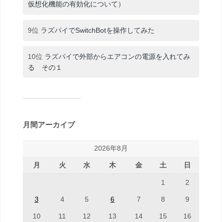
仮想化機能の有効化について）
9位
ラズパイでSwitchBotを操作してみた
10位
ラズパイで外部からエアコンの電源を入れてみ
る その１
月間アーカイブ
2026年8月
月
火
水
木
金
土
日
1
2
3
4
5
6
7
8
9
10
11
12
13
14
15
16