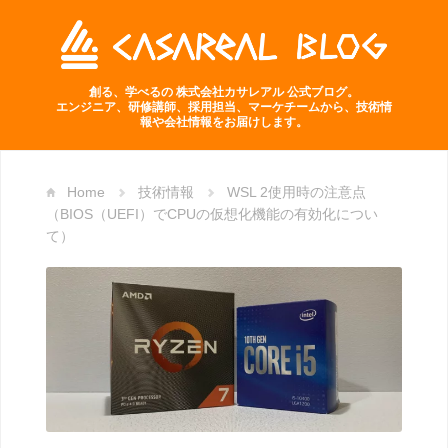
創る、学べるの 株式会社カサレアル 公式ブログ。
エンジニア、研修講師、採用担当、マーケチームから、技術情
報や会社情報をお届けします。
Home
技術情報
WSL 2使用時の注意点
（BIOS（UEFI）でCPUの仮想化機能の有効化につい
て）