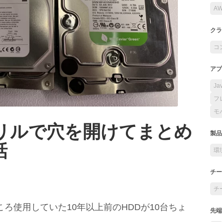
A
クラ
コ
アプ
Ja
フ
モ
ドリルで穴を開けてまとめ
製品
話
環
チー
チ
ろ使用していた10年以上前のHDDが10台ちょ
先端