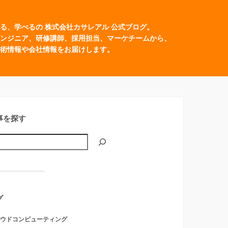
る、学べるの 株式会社カサレアル 公式ブログ。
ンジニア、研修講師、採用担当、マーケチームから、
術情報や会社情報をお届けします。
事を探す
グ
ウドコンピューティング