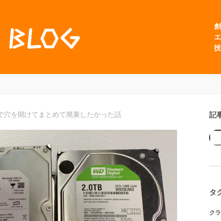
創
エ
技
記
で穴を開けてまとめて廃棄したかった話
タ
クラ