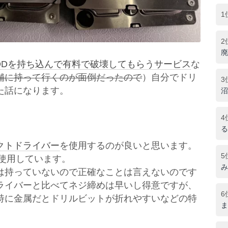
1
2
廃
DDを持ち込んで有料で破壊してもらうサービス
な
舗に持って行くのが面倒だったので
）自分でドリ
3
た話になります。
沼
4
る
クトドライバー
を使用するのが良いと思います。
5
を使用しています。
み
は持っていないので正確なことは言えないのです
ライバーと比べてネジ締めは早いし得意ですが、
6
特に金属だとドリルビットが折れやすいなどの特
ま