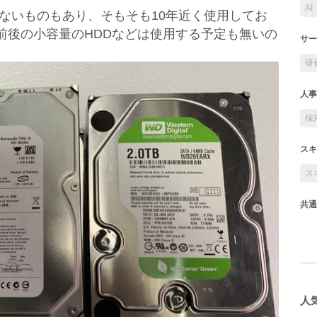
AI
ないものもあり、そもそも10年近く使用してお
GB前後の小容量のHDDなどは使用する予定も無いの
サー
研
人事
採
スキ
ス
共通
人気