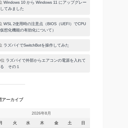
位
Windows 10 から Windows 11 にアップグレー
してみました
位
WSL 2使用時の注意点（BIOS（UEFI）でCPU
仮想化機能の有効化について）
位
ラズパイでSwitchBotを操作してみた
0位
ラズパイで外部からエアコンの電源を入れて
る その１
間アーカイブ
2026年8月
月
火
水
木
金
土
日