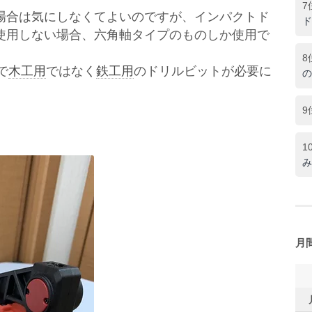
7
場合は気にしなくてよいのですが、インパクトド
ド
使用しない場合、六角軸タイプのものしか使用で
8
で
木工用
ではなく
鉄工用
のドリルビットが必要に
の
9
1
み
月