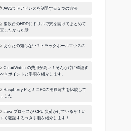
位
AWSでIPアドレスを制限する３つの方法
位
複数台のHDDにドリルで穴を開けてまとめて
棄したかった話
位
あなたの知らない？トラックボールマウスの
位
CloudWatch の費用が高い！そんな時に確認す
べきポイントと手順を紹介します。
位
Raspberry PiとミニPCの消費電力を比較して
ました
位
Java プロセスが CPU 負荷かけているぞ！い
すぐ確認するべき手順を紹介します！