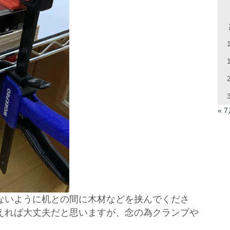
« 
ないように机との間に木材などを挟んでくださ
えれば大丈夫だと思いますが、念の為クランプや
。