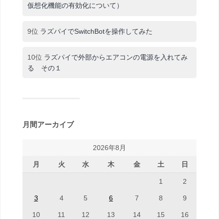
仮想化機能の有効化について）
9位
ラズパイでSwitchBotを操作してみた
10位
ラズパイで外部からエアコンの電源を入れてみ
る その１
月間アーカイブ
2026年8月
月
火
水
木
金
土
日
1
2
3
4
5
6
7
8
9
10
11
12
13
14
15
16