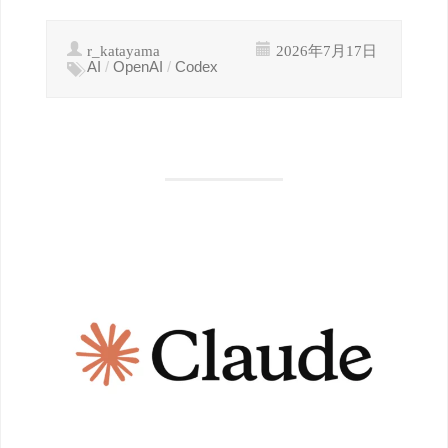
r_katayama
2026年7月17日
AI
/
OpenAI
/
Codex