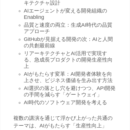
キテクチャ設計
AI
エージェントが変える開発組織の
Enabling
品質と速度の両立：生成
AI
時代の品質
アプローチ
GitHub
が見据える開発の次：
AI
と人間
の共創最前線
リアーキテクチャと
AI
活用で実現す
る、急成長プロダクトの開発生産性向
上
AI
がもたらす変革：
AI
開発者体験を向
上させ、ビジネス価値を生み出す方法
AI
選択の落とし穴を避けつつ、
API
開発
の手間を減らす「ゲートウェイ」
AI時代のソフトウェア開発を考える
複数の講演を通じて浮かび上がった共通の
テーマは、
AI
がもたらす「生産性向上」