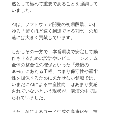
然として極めて重要であることを強調して
いました。
AI
は、ソフトウェア開発の初期段階、いわ
ゆる「驚くほど速く到達できる
70%
」の加
速には大きく貢献しています。
しかしその一方で、本番環境で安定して動
作させるための設計やレビュー、システム
全体の整合性の確保といった「最後の
30%
」にあたる工程、つまり保守性や堅牢
性を担保するために欠かせない領域では、
いまだに
AI
による生産性向上はあまり実感
されていないという現状が、講演の中で語
られていました。
また、
AI
によるコード生成の高速化が、技