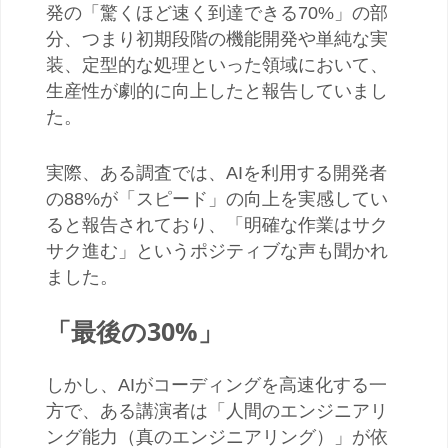
発の「驚くほど速く到達できる
70%
」の部
分、つまり初期段階の機能開発や単純な実
装、定型的な処理といった領域において、
生産性が劇的に向上したと報告していまし
た。
実際、ある調査では、
AI
を利用する開発者
の
88%
が「スピード」の向上を実感してい
ると報告されており、「明確な作業はサク
サク進む」というポジティブな声も聞かれ
ました。
「最後の
30%
」
しかし、
AI
がコーディングを高速化する一
方で、ある講演者は「人間のエンジニアリ
ング能力（真のエンジニアリング）」が依