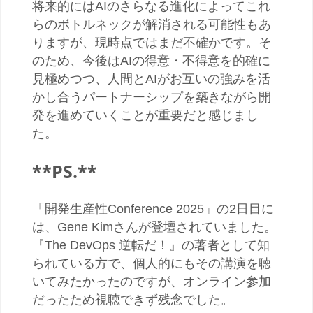
将来的には
AI
のさらなる進化によってこれ
らのボトルネックが解消される可能性もあ
りますが、現時点ではまだ不確かです。そ
のため、今後は
AI
の得意・不得意を的確に
見極めつつ、人間と
AI
がお互いの強みを活
かし合うパートナーシップを築きながら開
発を進めていくことが重要だと感じまし
た。
**PS.**
「開発生産性
Conference 2025
」の
2
日目に
は、
Gene Kim
さんが登壇されていました。
『
The DevOps
逆転だ！』の著者として知
られている方で、個人的にもその講演を聴
いてみたかったのですが、オンライン参加
だったため視聴できず残念でした。