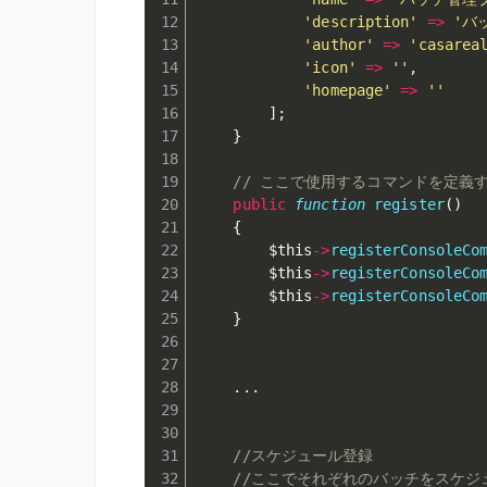
'description'
=
>
'バ
'author'
=
>
'casarea
'icon'
=
>
''
,
'homepage'
=
>
''
]
;
}
// ここで使用するコマンドを定義
public
function
register
(
)
{
$this
-
>
registerConsoleCo
$this
-
>
registerConsoleCo
$this
-
>
registerConsoleCo
}
.
.
.
//スケジュール登録
//ここでそれぞれのバッチをスケジ