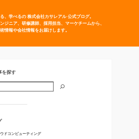
る、学べるの 株式会社カサレアル 公式ブログ。
ンジニア、研修講師、採用担当、マーケチームから、
術情報や会社情報をお届けします。
事を探す
グ
ウドコンピューティング