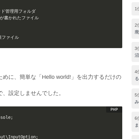
1
マンド管理用フォルダ

処理が書かれたファイル

2
廃
必須ファイル
3
沼
4
、簡単な「Hello world!」を出力するだけの
る
で、設定しませんでした。
5
み
nsole
;
6
ま
put
\
InputOption
;