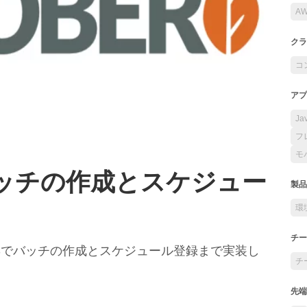
A
クラ
コ
アプ
Ja
フ
モ
Sでバッチの作成とスケジュー
製品
環
チー
er CMSでバッチの作成とスケジュール登録まで実装し
チ
先端