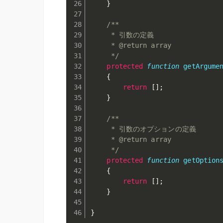
}
/**

     * 引数の定義

     * @return array

     */
protected
function
getArgume
{
return
[
]
;
}
/**

     * 引数のオプションの定義

     * @return array

     */
protected
function
getOption
{
return
[
]
;
}
}