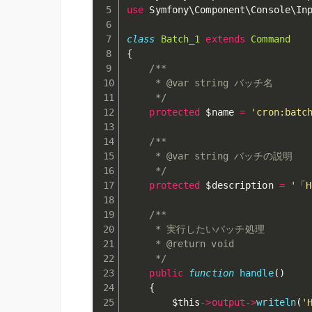
use
Symfony
\
Component
\
Console
\
In
class
Batch_1
extends
Command
{
/**

     * @var string バッチ名

     */
protected
$name
=
'cron:batc
/**

     * @var string バッチの説明

     */
protected
$description
=
'「
/**

     * 実行したいバッチ処理

     * @return void

     */
public
function
handle
(
)
{
$this
-
>
output
-
>
writeln
(
'