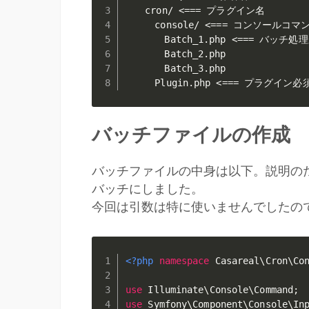
　　cron/ <=== プラグイン名

　　　console/ <=== コンソールコ
　　　　Batch_1.php <=== バッチ
　　　　Batch_2.php

　　　　Batch_3.php

　　　Plugin.php <=== プラグイン
バッチファイルの作成
バッチファイルの中身は以下。説明のために
バッチにしました。
今回は引数は特に使いませんでしたの
<?php
namespace
Casareal
\
Cron
\
Co
use
Illuminate
\
Console
\
Command
;
use
Symfony
\
Component
\
Console
\
In