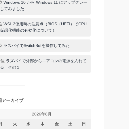
位
Windows 10 から Windows 11 にアップグレー
してみました
位
WSL 2使用時の注意点（BIOS（UEFI）でCPU
仮想化機能の有効化について）
位
ラズパイでSwitchBotを操作してみた
0位
ラズパイで外部からエアコンの電源を入れて
る その１
間アーカイブ
2026年8月
月
火
水
木
金
土
日