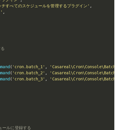
ッチすべてのスケジュールを管理するプラグイン'
,
l'
,
する
mmand
(
'cron.batch_1'
,
'Casareal\Cron\Console\Batch_1'
)
;
mmand
(
'cron.batch_2'
,
'Casareal\Cron\Console\Batch_2'
)
;
mmand
(
'cron.batch_3'
,
'Casareal\Cron\Console\Batch_3'
)
;
ュールに登録する