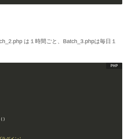
ch_2.php は１時間ごと、Batch_3.phpは毎日１
s
(
)
プラグイン'
,