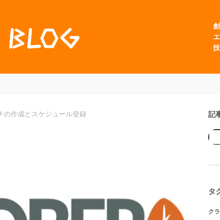
創
エ
技
記
でバッチの作成とスケジュール登録
タ
クラ