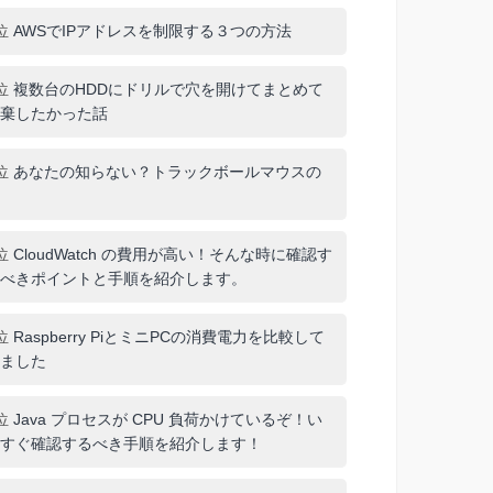
位
AWSでIPアドレスを制限する３つの方法
位
複数台のHDDにドリルで穴を開けてまとめて
棄したかった話
位
あなたの知らない？トラックボールマウスの
位
CloudWatch の費用が高い！そんな時に確認す
べきポイントと手順を紹介します。
位
Raspberry PiとミニPCの消費電力を比較して
ました
位
Java プロセスが CPU 負荷かけているぞ！い
すぐ確認するべき手順を紹介します！