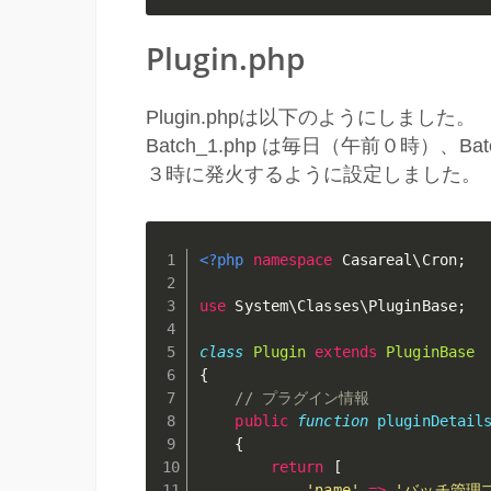
Plugin.php
Plugin.phpは以下のようにしました。
Batch_1.php は毎日（午前０時）、Bat
３時に発火するように設定しました。
<?php
namespace
Casareal
\
Cron
;
use
System
\
Classes
\
PluginBase
;
class
Plugin
extends
PluginBase
{
// プラグイン情報
public
function
pluginDetail
{
return
[
'name'
=
>
'バッチ管理