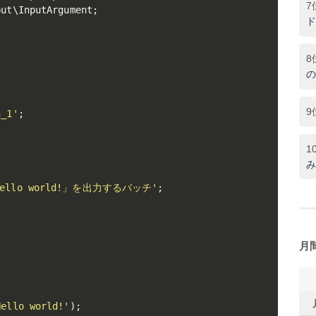
7
put
\
InputArgument
;
ド
8
の
9
h_1'
;
1
み
Hello world!」を出力するバッチ'
;
月
Hello world!'
)
;