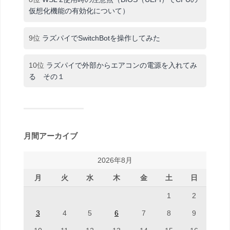
仮想化機能の有効化について）
9位
ラズパイでSwitchBotを操作してみた
10位
ラズパイで外部からエアコンの電源を入れてみ
る その１
月間アーカイブ
2026年8月
月
火
水
木
金
土
日
1
2
3
4
5
6
7
8
9