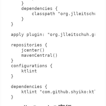
    }

    dependencies {

        classpath "org.jlleitschuh.gr
    }

}

apply plugin: "org.jlleitschuh.gradle
repositories {

    jcenter()

    mavenCentral()

}

configurations {

    ktlint

}

dependencies {

    ktlint "com.github.shyiko:ktlint: