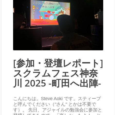
[参加・登壇レポート]
スクラムフェス神奈
川 2025 -町田へ出陣-
こんにちは。Steve Aoki です。スティーブ
と呼んでください（"さん" とかは不要で
す）。 先日、アジャイルの勉強会に参加と