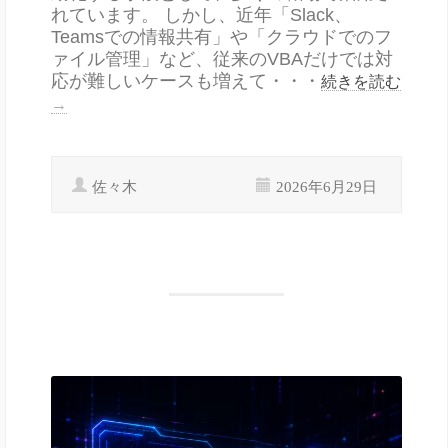
れています。 しかし、近年「Slack、
Teamsでの情報共有」や「クラウドでのフ
ァイル管理」など、従来のVBAだけでは対
応が難しいケースも増えて・・・
続きを読む
→
佐々木
2026年6月29日