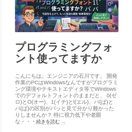
プログラミングフォ
ント使ってますか
こんにちは。エンジニアの石川です。 開発
作業のPCはWindowsなんですがプログラミ
ング環境やテキストエディタ等でWindows
でのデフォルトフォントのままだと、 0(ゼ
ロ)とO(オー)、1(イチ)とl(エル)、パ(ぱ)と
バ(ば)の区別がパッと見て分かり難かった
りしませんか？ 特に視力低下や老眼
な・・・
続きを読む
→