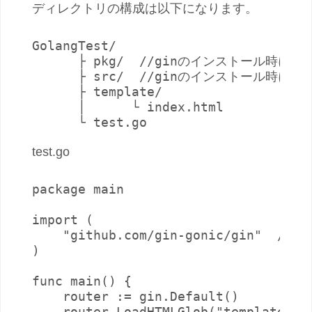
ディレクトリの構成は以下になります。
GolangTest/

      ├ pkg/  //ginのインストール時に
      ├ src/  //ginのインストール時に
      ├ template/

      │      └ index.html

      └ test.go
test.go
package main

import (

    "github.com/gin-gonic/gin"  // 
)

func main() {

    router := gin.Default()

    router.LoadHTMLGlob("templat