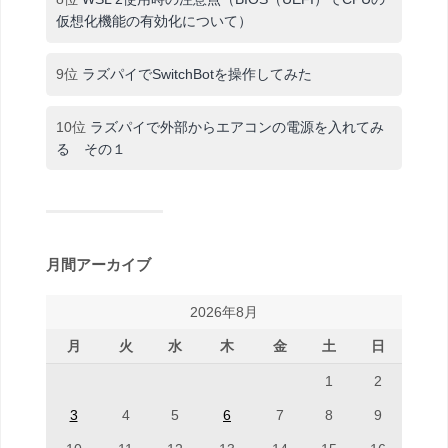
仮想化機能の有効化について）
9位
ラズパイでSwitchBotを操作してみた
10位
ラズパイで外部からエアコンの電源を入れてみ
る その１
月間アーカイブ
2026年8月
月
火
水
木
金
土
日
1
2
3
4
5
6
7
8
9