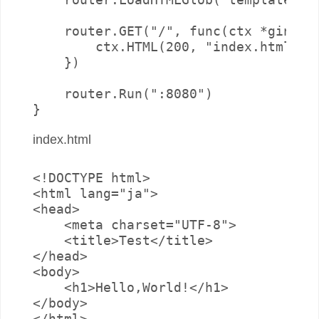
    router.GET("/", func(ctx *gin
        ctx.HTML(200, "index.html
    })

    router.Run(":8080")

}
index.html
<!DOCTYPE html>

<html lang="ja">

<head>

    <meta charset="UTF-8">

    <title>Test</title>

</head>

<body>

    <h1>Hello,World!</h1>

</body>

</html>