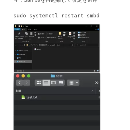
sudo systemctl restart smbd