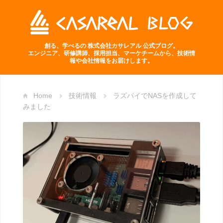
創る、学べるの 株式会社カサレアル 公式ブログ。
エンジニア、研修講師、採用担当、マーケチームから、技術情
報や会社情報をお届けします。
Home
技術情報
ラズパイでNASを作成して
みました