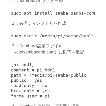
１．Sambaのインストール
sudo apt install samba samba-common-
２．共有ディレクトリを作成
sudo mkdir /media/pi/samba/public
３．Sambaの設定ファイル
（/etc/samba/smb.conf）に以下を追記
[pi_hdd1]

comment = pi_hdd1

path = /media/pi/samba/public

public = yes

read only = no

browsable = yes

force user = pi
４．Sambaを再起動して設定を適用