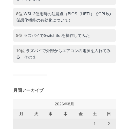
8位
WSL 2使用時の注意点（BIOS（UEFI）でCPUの
仮想化機能の有効化について）
9位
ラズパイでSwitchBotを操作してみた
10位
ラズパイで外部からエアコンの電源を入れてみ
る その１
月間アーカイブ
2026年8月
月
火
水
木
金
土
日
1
2