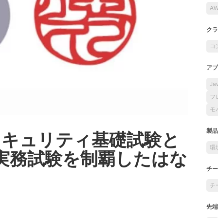
A
クラ
コ
アプ
Ja
フ
モ
bセキュリティ基礎試験と
製品
環
実務試験を制覇したはな
チー
チ
先端