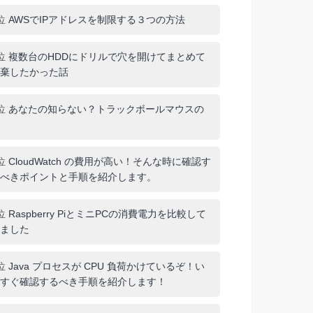
位
AWSでIPアドレスを制限する３つの方法
位
複数台のHDDにドリルで穴を開けてまとめて
棄したかった話
位
あなたの知らない？トラックボールマウスの
位
CloudWatch の費用が高い！そんな時に確認す
べきポイントと手順を紹介します。
位
Raspberry PiとミニPCの消費電力を比較して
ました
位
Java プロセスが CPU 負荷かけているぞ！い
すぐ確認するべき手順を紹介します！