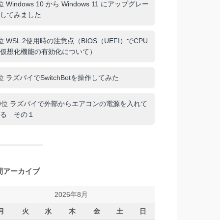
位
Windows 10 から Windows 11 にアップグレー
してみました
位
WSL 2使用時の注意点（BIOS（UEFI）でCPU
仮想化機能の有効化について）
位
ラズパイでSwitchBotを操作してみた
0位
ラズパイで外部からエアコンの電源を入れて
る その１
間アーカイブ
2026年8月
月
火
水
木
金
土
日