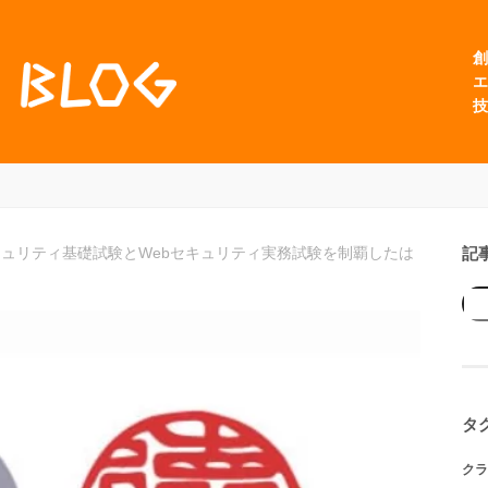
創
エ
技
記
セキュリティ基礎試験とWebセキュリティ実務試験を制覇したは
タ
クラ