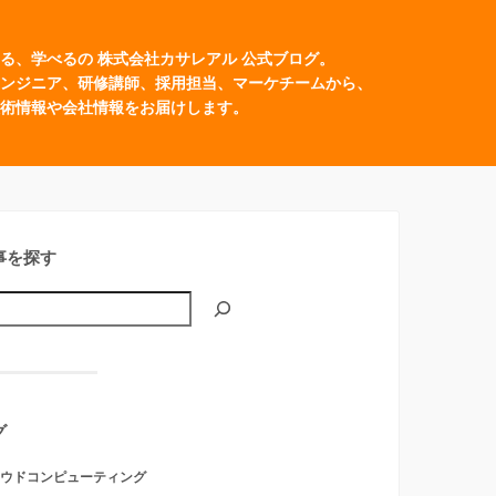
る、学べるの 株式会社カサレアル 公式ブログ。
ンジニア、研修講師、採用担当、マーケチームから、
術情報や会社情報をお届けします。
事を探す
グ
ウドコンピューティング