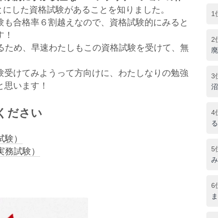
とにした資格試験があることを知りました。
1
験も合格率６割越えなので、資格試験的にみると
す！
2
めるため、早速わたしもこの資格試験を受けて、無
廃
験受けてみようって方向けに、わたしなりの勉強
3
と思います！
沼
ください
4
る
試験）
5
実務試験）
み
6
ま