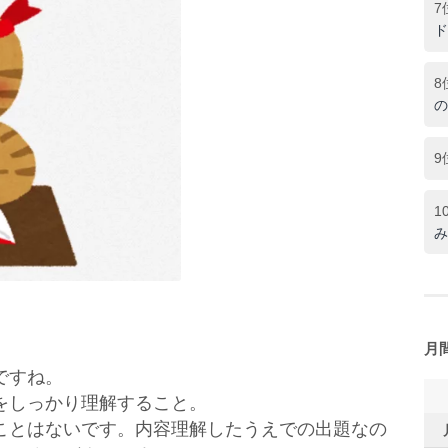
7
ド
8
の
9
1
み
月
ですね。
をしっかり理解すること。
ことはないです。内容理解したうえでの出題なの