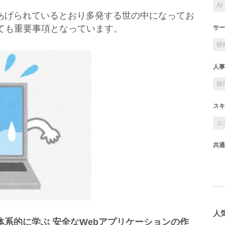
AI
あげられているとおり多発する世の中になってお
ても重要事項となっています。
サー
研
人事
採
スキ
ス
共通
人気
体系的に学ぶ 安全なWebアプリケーションの作