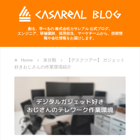
創る、学べるの 株式会社カサレアル 公式ブログ。
エンジニア、研修講師、採用担当、マーケチームから、技術情
報や会社情報をお届けします。
Home
未分類
【デスクツアー】 ガジェット
好きおじさんの作業環境紹介