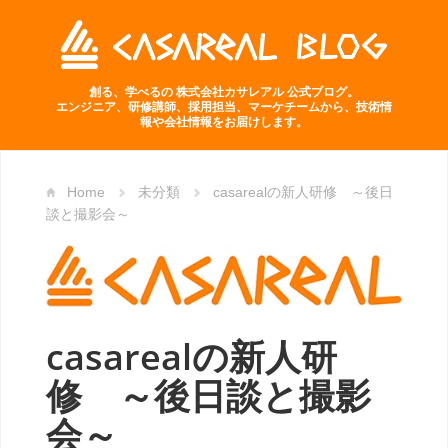
創る、学べるの 株式会社カサレアル 公式ブログ。
エンジニア、研修講師、採用担当、マーケチームから、技術情
報や会社情報をお届けします。
Home
未分類
casarealの新人研修 ～後日
談と撮影会～
casarealの新人研
修 ～後日談と撮影
会～