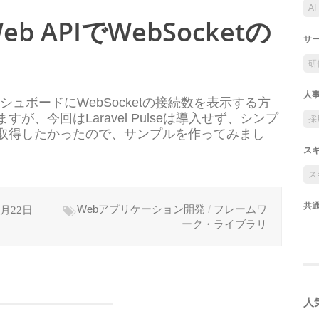
AI
]Web APIでWebSocketの
サ
研
人
てダッシュボードにWebSocketの接続数を表示する方
、今回はLaravel Pulseは導入せず、シンプ
採
接続数を取得したかったので、サンプルを作ってみまし
ス
ス
共
2月22日
Webアプリケーション開発
/
フレームワ
ーク・ライブラリ
人