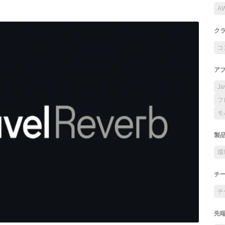
A
ク
コ
ア
Ja
フ
モ
製
環
チ
チ
先