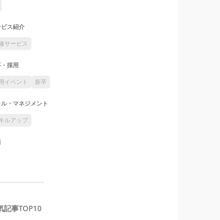
ービス紹介
修サービス
事・採用
用イベント
新卒
キル・マネジメント
キルアップ
通
気記事TOP10