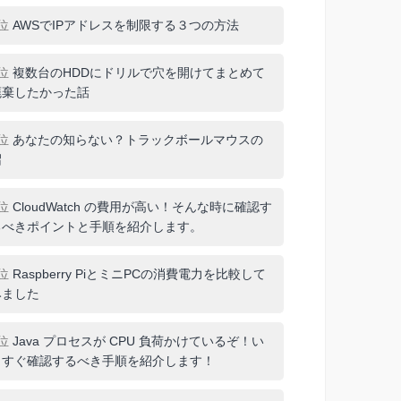
1位
AWSでIPアドレスを制限する３つの方法
2位
複数台のHDDにドリルで穴を開けてまとめて
廃棄したかった話
3位
あなたの知らない？トラックボールマウスの
沼
4位
CloudWatch の費用が高い！そんな時に確認す
るべきポイントと手順を紹介します。
5位
Raspberry PiとミニPCの消費電力を比較して
みました
6位
Java プロセスが CPU 負荷かけているぞ！い
ますぐ確認するべき手順を紹介します！