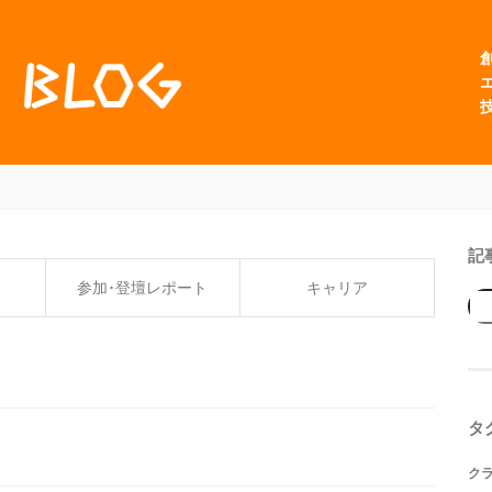
記
参加･登壇レポート
キャリア
タ
ク