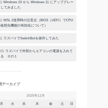
7位
Windows 10 から Windows 11 にアップグレー
ドしてみました
8位
WSL 2使用時の注意点（BIOS（UEFI）でCPU
の仮想化機能の有効化について）
9位
ラズパイでSwitchBotを操作してみた
0位
ラズパイで外部からエアコンの電源を入れて
みる その１
間アーカイブ
2025年12月
月
火
水
木
金
土
日