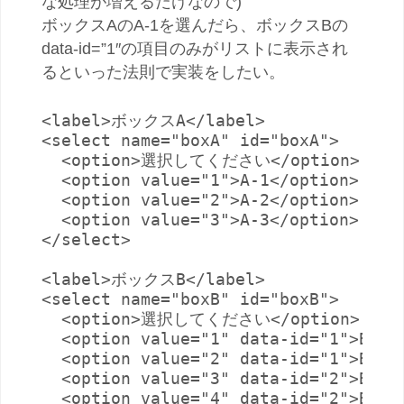
な処理が増えるだけなので)
ボックスAのA-1を選んだら、ボックスBの
data-id=”1″の項目のみがリストに表示され
るといった法則で実装をしたい。
<label>ボックスA</label>

<select name="boxA" id="boxA">

  <option>選択してください</option>

  <option value="1">A-1</option>

  <option value="2">A-2</option>

  <option value="3">A-3</option>

</select>

<label>ボックスB</label>

<select name="boxB" id="boxB">

  <option>選択してください</option>

  <option value="1" data-id="1">B-1</
  <option value="2" data-id="1">B-2</
  <option value="3" data-id="2">B-3</
  <option value="4" data-id="2">B-4</