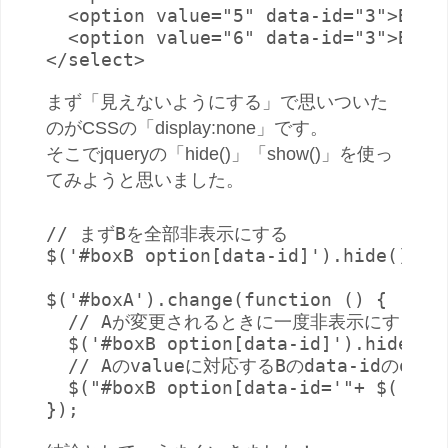
  <option value="5" data-id="3">B-5</
  <option value="6" data-id="3">B-6</
</select>
まず「見えないようにする」で思いついた
のがCSSの「display:none」です。
そこでjqueryの「hide()」「show()」を使っ
てみようと思いました。
// まずBを全部非表示にする

$('#boxB option[data-id]').hide();

$('#boxA').change(function () {

  // Aが変更されるときに一度非表示にする

  $('#boxB option[data-id]').hide();

  // Aのvalueに対応するBのdata-idのopt
  $("#boxB option[data-id='"+ $('#box
});