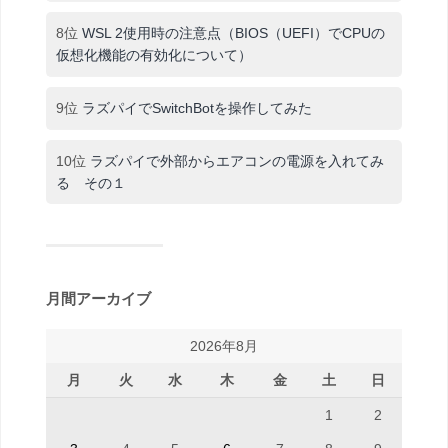
8位
WSL 2使用時の注意点（BIOS（UEFI）でCPUの
仮想化機能の有効化について）
9位
ラズパイでSwitchBotを操作してみた
10位
ラズパイで外部からエアコンの電源を入れてみ
る その１
月間アーカイブ
2026年8月
月
火
水
木
金
土
日
1
2