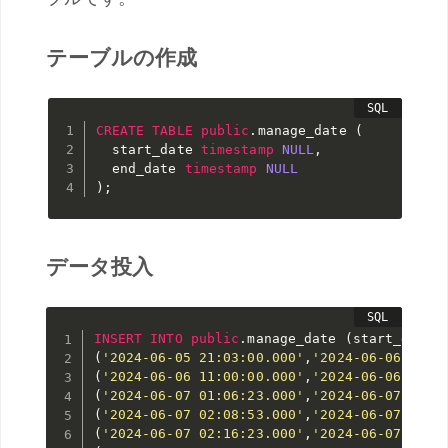
テーブルの作成
CREATE
TABLE
public
.
manage_date 
(
  start_date 
timestamp
NULL
,
  end_date 
timestamp
NULL
)
;
データ投入
INSERT
INTO
public
.
manage_date 
(
start_date
,
(
'2024-06-05 21:03:00.000'
,
'2024-06-06 10:0
(
'2024-06-06 11:00:00.000'
,
'2024-06-06 14:0
(
'2024-06-07 01:06:23.000'
,
'2024-06-07 02:0
(
'2024-06-07 02:08:53.000'
,
'2024-06-07 02:1
(
'2024-06-07 02:16:23.000'
,
'2024-06-07 02:3