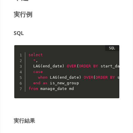
実行例
SQL
select
*
,
  LAG
(
end_date
)
OVER
(
ORDER
BY
 start_date
)
a
case
when
 LAG
(
end_date
)
OVER
(
ORDER
BY
 start_
end
as
from
 manage_date md
実行結果