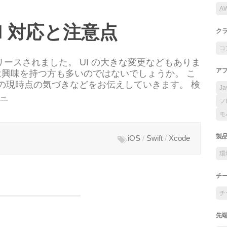
A
 AI 対応と注意点
ク
コ
5 日にリリースされました。 UI の大きな変更などもありま
ア
ては興味を持つ方も多いのではないでしょうか。 こ
の現時点の気づきなどをお伝えしていきます。 検
Ja
→
フ
モ
製
iOS
/
Swift
/
Xcode
環
チ
チ
先