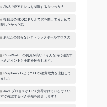
1位
AWSでIPアドレスを制限する３つの方法
2位
複数台のHDDにドリルで穴を開けてまとめて
廃棄したかった話
3位
あなたの知らない？トラックボールマウスの
沼
4位
CloudWatch の費用が高い！そんな時に確認す
るべきポイントと手順を紹介します。
5位
Raspberry PiとミニPCの消費電力を比較して
みました
6位
Java プロセスが CPU 負荷かけているぞ！い
ますぐ確認するべき手順を紹介します！