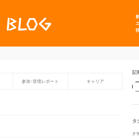
記
参加･登壇レポート
キャリア
タ
ク