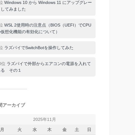
7位
Windows 10 から Windows 11 にアップグレー
ドしてみました
8位
WSL 2使用時の注意点（BIOS（UEFI）でCPU
の仮想化機能の有効化について）
9位
ラズパイでSwitchBotを操作してみた
0位
ラズパイで外部からエアコンの電源を入れて
みる その１
間アーカイブ
2025年11月
月
火
水
木
金
土
日