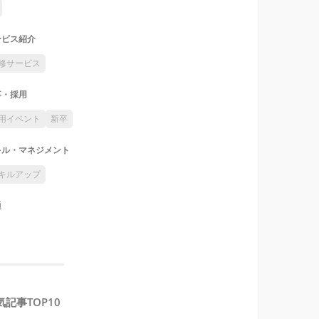
ービス紹介
修サービス
事・採用
用イベント
新卒
キル・マネジメント
キルアップ
通
気記事TOP10