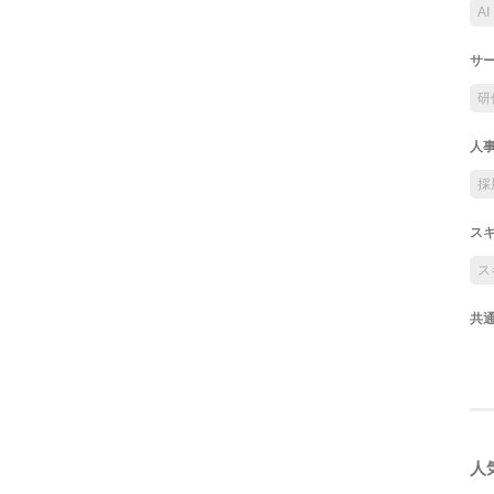
AI
サ
研
人
採
ス
ス
共
人