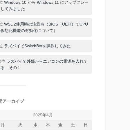
7位
Windows 10 から Windows 11 にアップグレー
ドしてみました
8位
WSL 2使用時の注意点（BIOS（UEFI）でCPU
の仮想化機能の有効化について）
9位
ラズパイでSwitchBotを操作してみた
0位
ラズパイで外部からエアコンの電源を入れて
みる その１
間アーカイブ
2025年4月
月
火
水
木
金
土
日