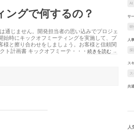
AI
ィングで何するの？
サ
研
知は通じません。開発担当者の思い込みでプロジェ
開始時にキックオフミーティングを実施して、プ
人
客様と擦り合わせをしましょう。お客様と信頼関
採
クト計画書 キックオフミーテ・・・
続きを読む
→
ス
ス
共
人