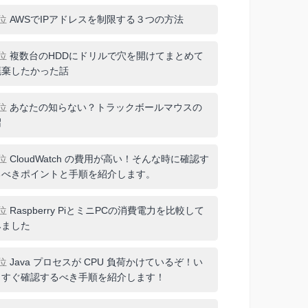
1位
AWSでIPアドレスを制限する３つの方法
2位
複数台のHDDにドリルで穴を開けてまとめて
廃棄したかった話
3位
あなたの知らない？トラックボールマウスの
沼
4位
CloudWatch の費用が高い！そんな時に確認す
るべきポイントと手順を紹介します。
5位
Raspberry PiとミニPCの消費電力を比較して
みました
6位
Java プロセスが CPU 負荷かけているぞ！い
ますぐ確認するべき手順を紹介します！