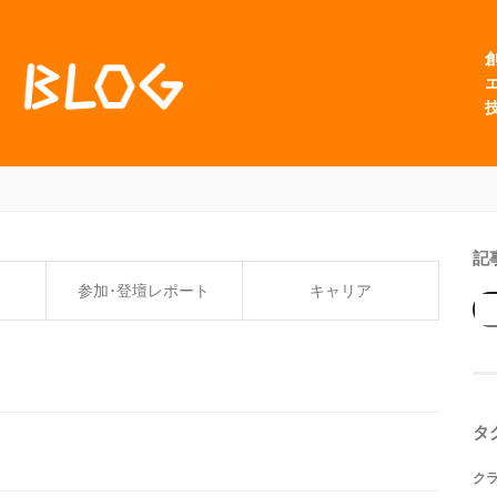
記
参加･登壇レポート
キャリア
タ
ク