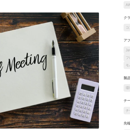
A
ク
コ
ア
Ja
フ
モ
製
環
チ
チ
先