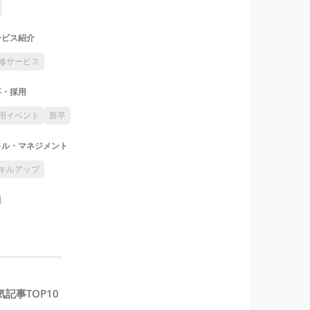
ービス紹介
修サービス
事・採用
用イベント
新卒
キル・マネジメント
キルアップ
通
気記事TOP10