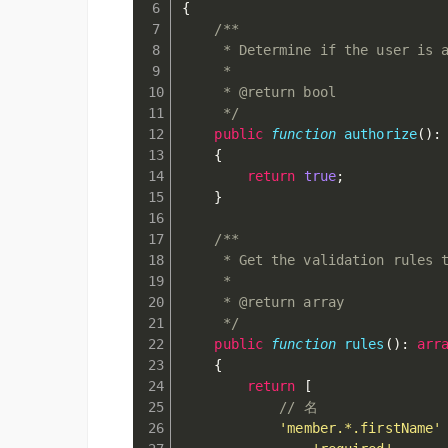
{
/**

     * Determine if the user is a
     *

     * @return bool

     */
public
function
authorize
(
)
:
{
return
true
;
}
/**

     * Get the validation rules t
     *

     * @return array

     */
public
function
rules
(
)
:
arr
{
return
[
// 名
'member.*.firstName'