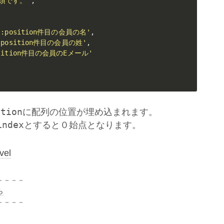
は必須です。'
,
':position件目の会員の名'
,
:position件目の会員の姓'
,
osition件目の会員のEメール'
ition
に配列の位置が埋め込まれます。
index
とすると０始点となります。
el
－－－－
ら
－－－－