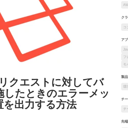
A
クラ
コ
アプ
Ja
フ
モ
列のリクエストに対してバ
製品
環
施したときのエラーメッ
置を出力する方法
チー
チ
先端