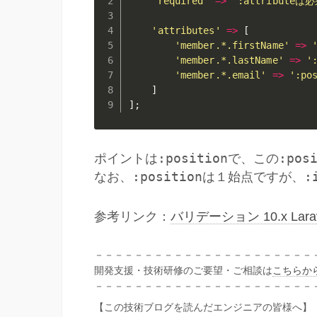
'required'
=
>
':attribute
'attributes'
=
>
[
'member.*.firstName'
=
>
'member.*.lastName'
=
>
'
'member.*.email'
=
>
':p
]
]
;
:position
:pos
ポイントは
で、この
:position
:
なお、
は１始点ですが、
参考リンク：
バリデーション 10.x Larav
－－－－－－－－－－－－－－－－－－－－－－
開発支援・技術研修のご要望・ご相談は
こちらか
－－－－－－－－－－－－－－－－－－－－－－
【この技術ブログを読んだエンジニアの皆様へ】