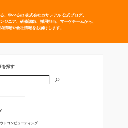
る、学べるの 株式会社カサレアル 公式ブログ。
ンジニア、研修講師、採用担当、マーケチームから、
術情報や会社情報をお届けします。
事を探す
グ
ウドコンピューティング