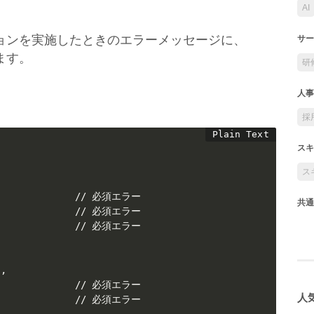
AI
ョンを実施したときのエラーメッセージに、
サー
ます。
研
人事
採
スキ
ス
               // 必須エラー

共通
               // 必須エラー

               // 必須エラー

,

               // 必須エラー

人気
               // 必須エラー
