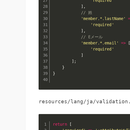
'required'
]
,
// 姓
'member.*.lastName'
'required'
]
,
// Eメール
'member.*.email'
=
>
'required'
]
]
;
}
}
resources/lang/ja/validation
return
[