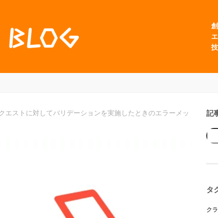
創
エ
技
記
列のリクエストに対してバリデーションを実施したときのエラーメッ
タ
クラ