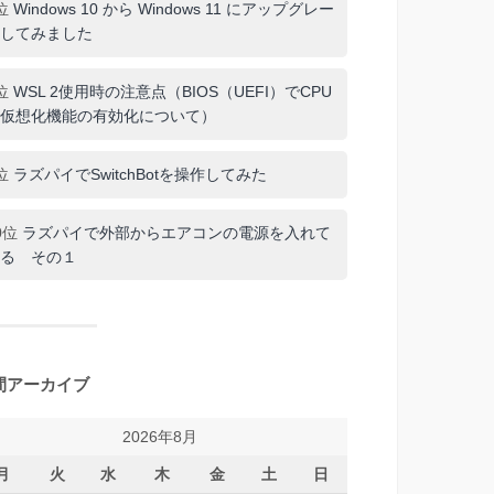
位
Windows 10 から Windows 11 にアップグレー
してみました
位
WSL 2使用時の注意点（BIOS（UEFI）でCPU
仮想化機能の有効化について）
位
ラズパイでSwitchBotを操作してみた
0位
ラズパイで外部からエアコンの電源を入れて
る その１
間アーカイブ
2026年8月
月
火
水
木
金
土
日