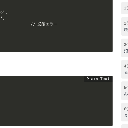
1
o',

',

2
               // 必須エラー

廃
3
沼
4
る
5
み
6
ま