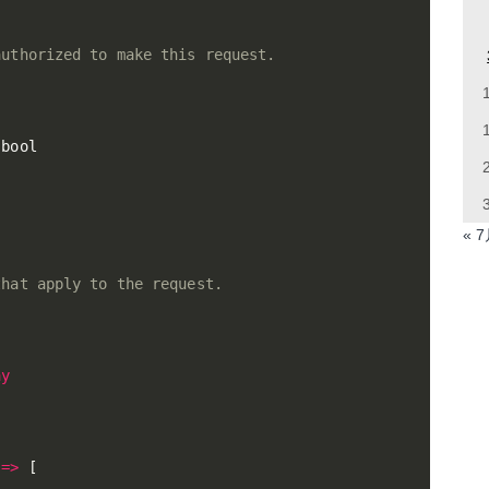
uthorized to make this request.

 bool

« 
hat apply to the request.

ay
=
>
[