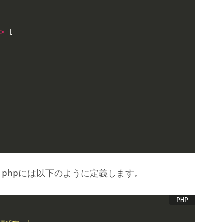
=
>
[
[
.php
には以下のように定義します。