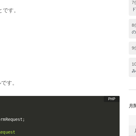
7
ド
とです。
8
の
9
1
み
ルです。
月
ormRequest
;
Request