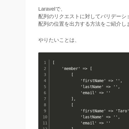
Laravelで、
配列のリクエストに対してバリデーシ
配列の位置を出力する方法をご紹介し
やりたいことは、
[

    'member' => [

        [

            'firstName' => '', 
            'lastName' => '',  
            'email' => ''      
        ],

        [

            'firstName' => 'Taro'
            'lastName' => '',  
            'email' => ''      
        ],
