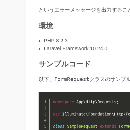
というエラーメッセージを出力するこ
環境
PHP 8.2.3
Laravel Framework 10.24.0
サンプルコード
FormRequest
以下、
クラスのサンプ
namespace
App
\
Http
\
Requests
;
use
Illuminate
\
Foundation
\
Http
\
F
class
SampleRequest
extends
Form