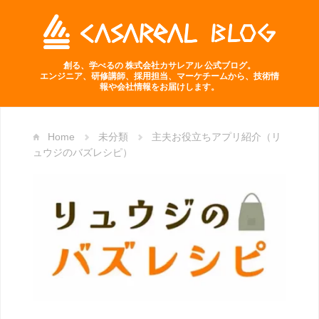
創る、学べるの 株式会社カサレアル 公式ブログ。
エンジニア、研修講師、採用担当、マーケチームから、技術情
報や会社情報をお届けします。
Home
未分類
主夫お役立ちアプリ紹介（リ
ュウジのバズレシピ）