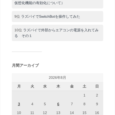
仮想化機能の有効化について）
9位
ラズパイでSwitchBotを操作してみた
10位
ラズパイで外部からエアコンの電源を入れてみ
る その１
月間アーカイブ
2026年8月
月
火
水
木
金
土
日
1
2
3
4
5
6
7
8
9
10
11
12
13
14
15
16