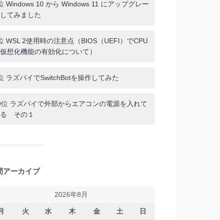
位
Windows 10 から Windows 11 にアップグレー
してみました
位
WSL 2使用時の注意点（BIOS（UEFI）でCPU
仮想化機能の有効化について）
位
ラズパイでSwitchBotを操作してみた
0位
ラズパイで外部からエアコンの電源を入れて
る その１
間アーカイブ
2026年8月
月
火
水
木
金
土
日