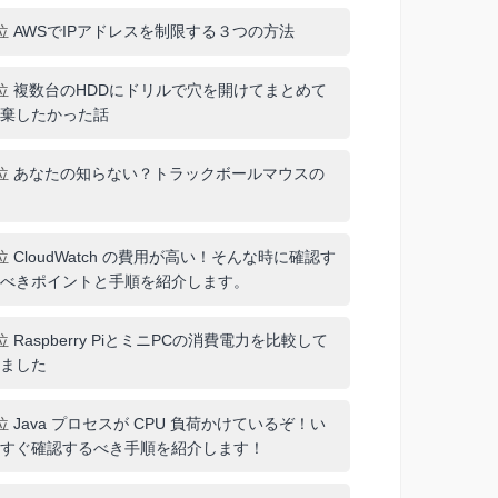
位
AWSでIPアドレスを制限する３つの方法
位
複数台のHDDにドリルで穴を開けてまとめて
棄したかった話
位
あなたの知らない？トラックボールマウスの
位
CloudWatch の費用が高い！そんな時に確認す
べきポイントと手順を紹介します。
位
Raspberry PiとミニPCの消費電力を比較して
ました
位
Java プロセスが CPU 負荷かけているぞ！い
すぐ確認するべき手順を紹介します！