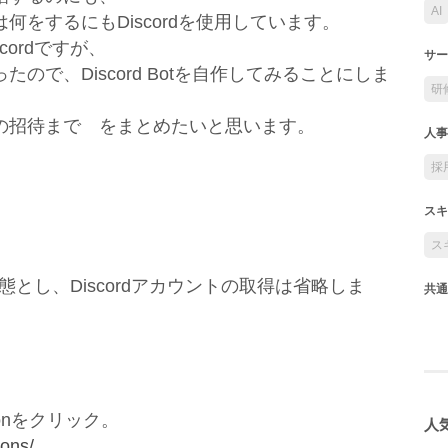
AI
をするにもDiscordを使用しています。
ordですが、
サー
で、Discord Botを自作してみることにしま
研
tの招待まで をまとめたいと思います。
人事
採
スキ
ス
状態とし、Discordアカウントの取得は省略しま
共通
tionをクリック。
人気
ions/