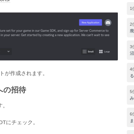
1
2
廃
3
沼
4
カウントが作成されます。
る
への招待
5
み
す。
6
ま
BOTにチェック。