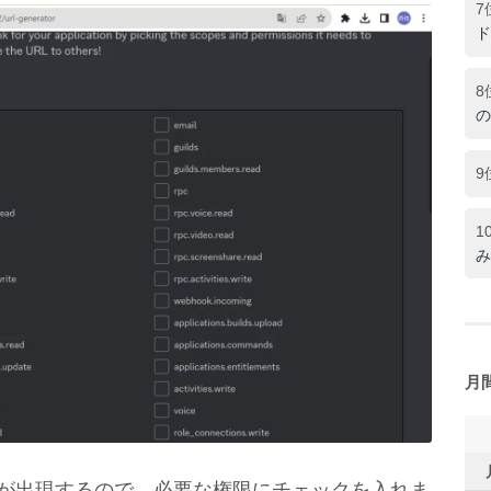
7
ド
8
の
9
1
み
月
選択肢が出現するので、必要な権限にチェックを入れま