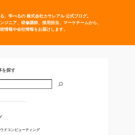
る、学べるの 株式会社カサレアル 公式ブログ。
ンジニア、研修講師、採用担当、マーケチームから、
術情報や会社情報をお届けします。
事を探す
グ
ウドコンピューティング