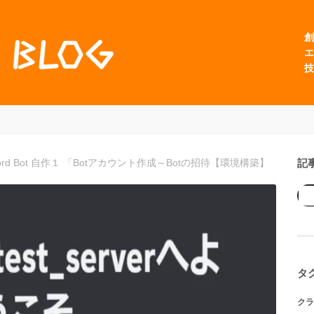
創
エ
技
記
iscord Bot 自作１ 「Botアカウント作成～Botの招待【環境構築】
タ
クラ