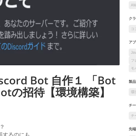
A
クラ
コ
アプ
Ja
フ
モ
iscord Bot 自作１ 「Bot
製品
otの招待【環境構築】
環
チー
チ
か？
先端
話するのにも、