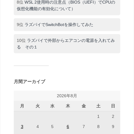
8位
WSL 2使用時の注意点（BIOS（UEFI）でCPUの
仮想化機能の有効化について）
9位
ラズパイでSwitchBotを操作してみた
10位
ラズパイで外部からエアコンの電源を入れてみ
る その１
月間アーカイブ
2026年8月
月
火
水
木
金
土
日
1
2
3
4
5
6
7
8
9