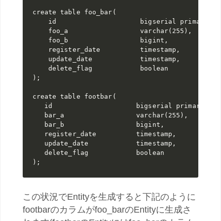
create table 
foo_bar(

id                     
foo_a                  
varchar
(
255
)
foo_b                  
register_date          
update_date            
delete_flag            
)
create table 
footbar(

id                     
bar_a                  
varchar
(
255
)
bar_b                  
register_date          
update_date            
delete_flag            
)
この状況でEntityを生成すると下記のように
footbarのカラムがfoo_barのEntityに生成さ