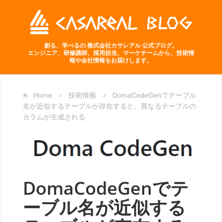
創る、学べるの 株式会社カサレアル 公式ブログ。
エンジニア、研修講師、採用担当、マーケチームから、技術情
報や会社情報をお届けします。
Home
技術情報
DomaCodeGenでテーブル
名が近似するテーブルが存在すると、異なるテーブルの
カラムが生成される
DomaCodeGenでテ
ーブル名が近似する