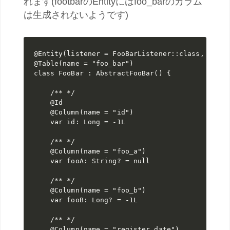
れます(footbarのEntityにはfoo_barのカラム
は生成されないようです)
@Entity
(listener = FooBarListener::
class, 
@Table
(name = 
"foo_bar"
class 
FooBar : AbstractFooBar() {

@Id

    @Column(name = 
"id"
)

var 
id: Long = -
@Column(name = 
"foo_a"
)

var 
fooA: String? = 
@Column(name = 
"foo_b"
)

var 
fooB: Long? = -
@Column(name = 
"register_date"
)
