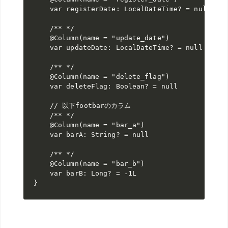
var 
registerDate: LocalDateTime? = 
@Column(name = 
"update_date"
)

var 
updateDate: LocalDateTime? = 
@Column(name = 
"delete_flag"
)

var 
deleteFlag: Boolean? = 
@Column(name = 
"bar_a"
)

var 
barA: String? = 
@Column(name = 
"bar_b"
)

var 
barB: Long? = -
}