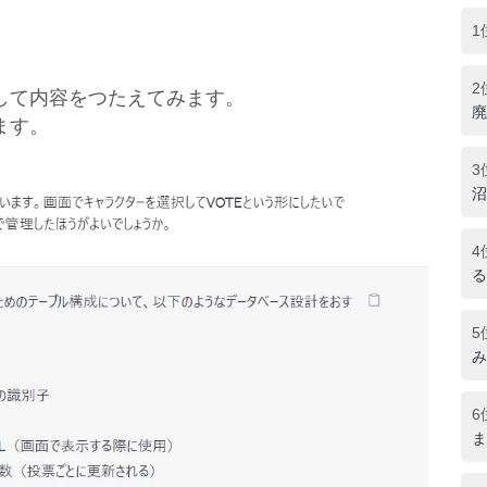
1
2
して内容をつたえてみます。
廃
ます。
3
沼
4
る
5
み
6
ま