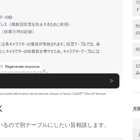
7
ド
8
の
9
1
み
く
月
いるので別テーブルにしたい旨相談します。