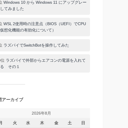
位
Windows 10 から Windows 11 にアップグレー
してみました
位
WSL 2使用時の注意点（BIOS（UEFI）でCPU
仮想化機能の有効化について）
位
ラズパイでSwitchBotを操作してみた
0位
ラズパイで外部からエアコンの電源を入れて
る その１
間アーカイブ
2026年8月
月
火
水
木
金
土
日