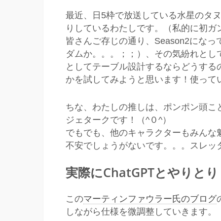
最近、日5枠で放送している水星のタ
りしているわたしです。（私的に初ガ
皆さんご存じの通り、Season2に
ダムか。。。；；）、その気紛れとして、
としてテーブル設計するならどうする
かを試してみようと思います！使っている
ちな、わたしの推しは、ポンポン頭こ
ジェタークです！（^０^）
でもでも、他のキャラクターもみんな
不安でしょうがないです。。。スレッ
実際にChatGPTとやりと
この
マーティンファウラー氏のブログ
しながら仕様を微調整していきます。