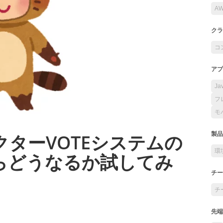
A
クラ
コ
アプ
Ja
フ
モ
ラクターVOTEシステムの
製品
環
らどうなるか試してみ
チー
チ
先端