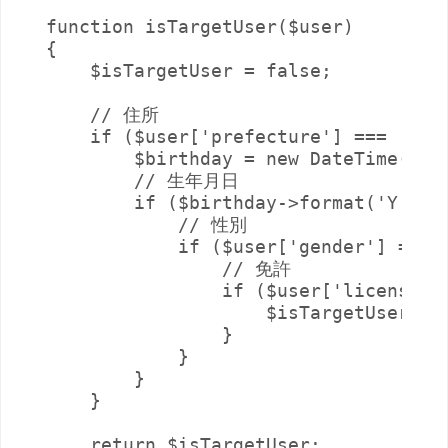
function isTargetUser($user)

{

    $isTargetUser = false;

    // 住所

    if ($user['prefecture'] === '東京
        $birthday = new DateTime($use
        // 生年月日

        if ($birthday->format('Y') >=
            // 性別

            if ($user['gender'] === 
                // 免許

                if ($user['license'
                    $isTargetUser = t
                }

            }

        }

    }

    return $isTargetUser;
