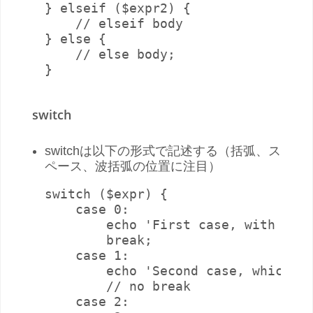
} elseif ($expr2) {

    // elseif body

} else {

    // else body;

}
switch
switchは以下の形式で記述する（括弧、ス
ペース、波括弧の位置に注目）
switch ($expr) {

    case 0:

        echo 'First case, with a br
        break;

    case 1:

        echo 'Second case, which fa
        // no break

    case 2:
