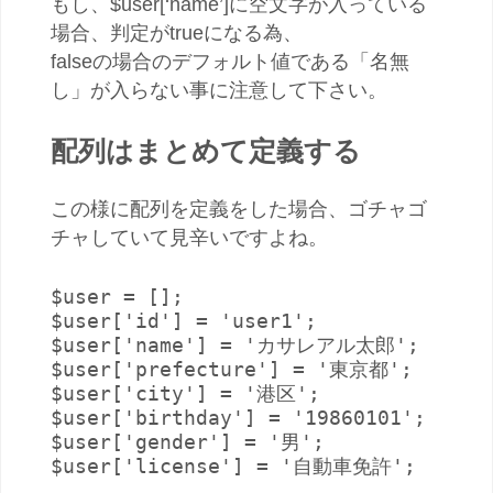
もし、$user[‘name’]に空文字が入っている
場合、判定がtrueになる為、
falseの場合のデフォルト値である「名無
し」が入らない事に注意して下さい。
配列はまとめて定義する
この様に配列を定義をした場合、ゴチャゴ
チャしていて見辛いですよね。
$user = [];

$user['id'] = 'user1';

$user['name'] = 'カサレアル太郎';

$user['prefecture'] = '東京都';

$user['city'] = '港区';

$user['birthday'] = '19860101';

$user['gender'] = '男';

$user['license'] = '自動車免許';