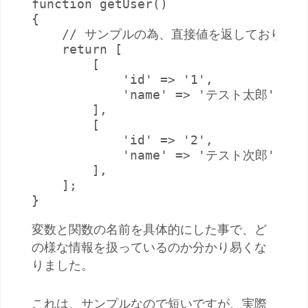
function getUser()

{

    // サンプルの為、直接値を返しております

    return [

        [

            'id' => '1',

            'name' => 'テスト太郎',

        ],

        [

            'id' => '2',

            'name' => 'テスト次郎',

        ],

    ];

}
変数と関数の名前を具体的にした事で、ど
の様な情報を扱っているのか分かり易くな
りました。
これは、サンプルなので短いですが、実際