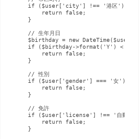
    if ($user['city'] !== '港区') {

        return false;

    }

    // 生年月日

    $birthday = new DateTime($user['b
    if ($birthday->format('Y') < 1980
        return false;

    }

    // 性別

    if ($user['gender'] === '女') {

        return false;

    }

    // 免許

    if ($user['license'] !== '自動車免
        return false;

    }
