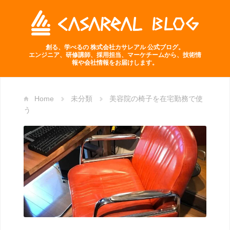
創る、学べるの 株式会社カサレアル 公式ブログ。
エンジニア、研修講師、採用担当、マーケチームから、技術情
報や会社情報をお届けします。
Home
未分類
美容院の椅子を在宅勤務で使
う