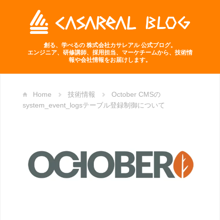
創る、学べるの 株式会社カサレアル 公式ブログ。
エンジニア、研修講師、採用担当、マーケチームから、技術情
報や会社情報をお届けします。
Home
技術情報
October CMSの
system_event_logsテーブル登録制御について