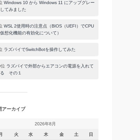
位
Windows 10 から Windows 11 にアップグレー
してみました
位
WSL 2使用時の注意点（BIOS（UEFI）でCPU
仮想化機能の有効化について）
位
ラズパイでSwitchBotを操作してみた
0位
ラズパイで外部からエアコンの電源を入れて
る その１
間アーカイブ
2026年8月
月
火
水
木
金
土
日