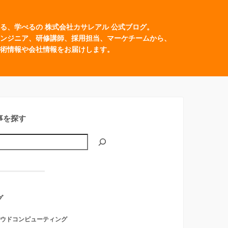
る、学べるの 株式会社カサレアル 公式ブログ。
ンジニア、研修講師、採用担当、マーケチームから、
術情報や会社情報をお届けします。
事を探す
グ
ウドコンピューティング