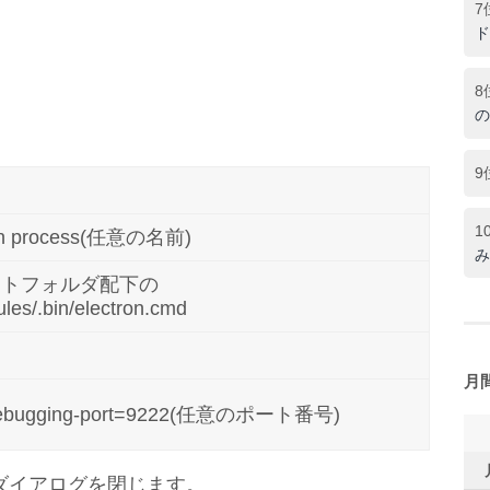
7
ド
8
の
9
1
in process(任意の名前)
み
クトフォルダ配下の
es/.bin/electron.cmd
月
debugging-port=9222(任意のポート番号)
、ダイアログを閉じます。