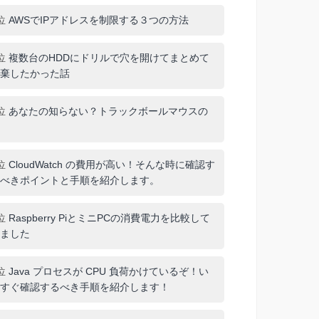
位
AWSでIPアドレスを制限する３つの方法
位
複数台のHDDにドリルで穴を開けてまとめて
棄したかった話
位
あなたの知らない？トラックボールマウスの
位
CloudWatch の費用が高い！そんな時に確認す
べきポイントと手順を紹介します。
位
Raspberry PiとミニPCの消費電力を比較して
ました
位
Java プロセスが CPU 負荷かけているぞ！い
すぐ確認するべき手順を紹介します！