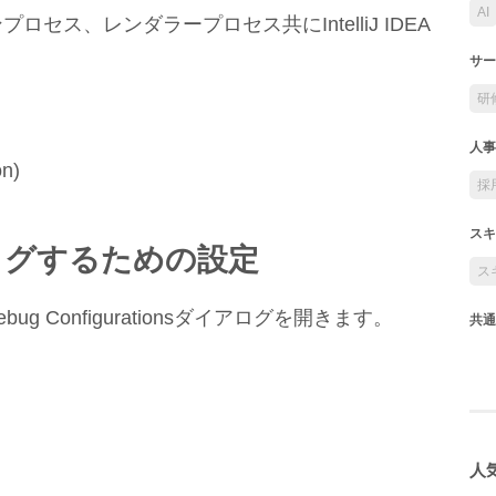
AI
プロセス、レンダラープロセス共にIntelliJ IDEA
サー
研
人事
on)
採
スキ
ッグするための設定
ス
/Debug Configurationsダイアログを開きます。
共通
人気