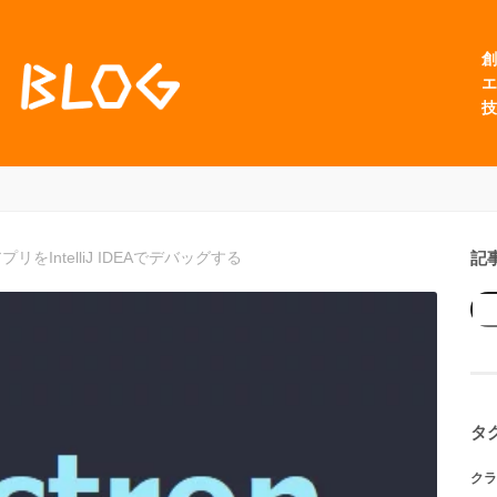
創
エ
技
記
プリをIntelliJ IDEAでデバッグする
タ
クラ