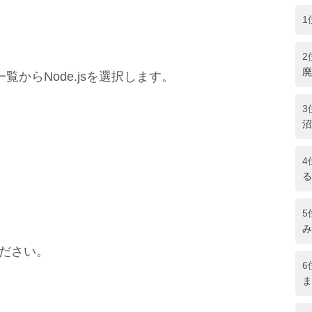
1
2
廃
からNode.jsを選択します。
3
沼
4
る
5
み
ください。
6
ま