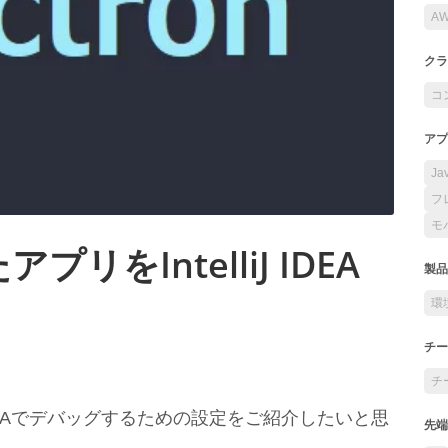
A
クラ
コ
アプ
Ja
フ
モ
プリをIntelliJ IDEA
製品
環
チー
チ
liJ IDEAでデバッグするための設定をご紹介したいと思
先端