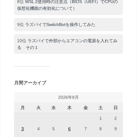
8位
WSL 2使用時の注意点（BIOS（UEFI）でCPUの
仮想化機能の有効化について）
9位
ラズパイでSwitchBotを操作してみた
10位
ラズパイで外部からエアコンの電源を入れてみ
る その１
月間アーカイブ
2026年8月
月
火
水
木
金
土
日
1
2
3
4
5
6
7
8
9