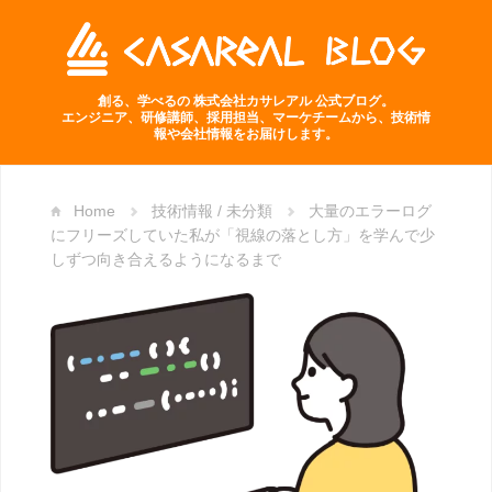
創る、学べるの 株式会社カサレアル 公式ブログ。
エンジニア、研修講師、採用担当、マーケチームから、技術情
報や会社情報をお届けします。
Home
技術情報
/
未分類
大量のエラーログ
にフリーズしていた私が「視線の落とし方」を学んで少
しずつ向き合えるようになるまで