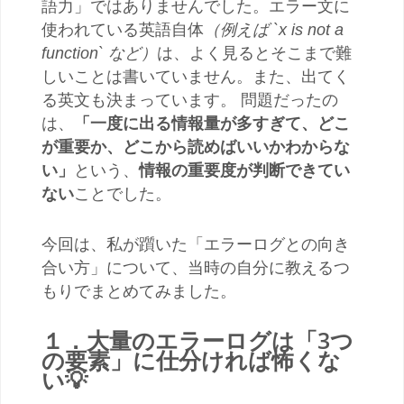
語力」ではありませんでした。エラー文に
使われている英語自体
（例えば
`x is not a
function`
など）
は、よく見るとそこまで難
しいことは書いていません。また、出てく
る英文も決まっています。 問題だったの
は、
「一度に出る情報量が多すぎて、どこ
が重要か、どこから読めばいいかわからな
い」
という、
情報の重要度が判断できてい
ない
ことでした。
今回は、私が躓いた「エラーログとの向き
合い方」について、当時の自分に教えるつ
もりでまとめてみました。
１．大量のエラーログは「3つ
の要素」に仕分ければ怖くな
い💡