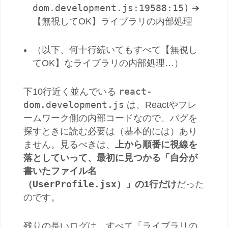
dom.development.js:19588:15)
➔
【無視してOK】ライブラリの内部処理
（以下、何十行続いてもすべて【無視し
てOK】なライブラリの内部処理…）
react-
下10行近く並んでいる
dom.development.js
は、Reactやフレ
ームワーク側の内部コードなので、バグを
探すときに読む必要は（基本的には）あり
ません。見るべきは、
上から順番に視線を
落としていって、最初に見つかる「自分が
書いたファイル名
UserProfile.jsx
（
）」の1行だけ
だった
のです。
残りの長いログは、すべて「ライブラリの