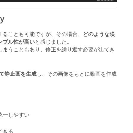
ュ
ー
y
ム
調
節
することも可能ですが、その場合、
どのような映
に
ンブル性が高い
と感じました。
は
しまうこともあり、修正を繰り返す必要が出てき
上
下
矢
印
て静止画を生成
し、その画像をもとに動画を作成
キ
ー
を
使
、
っ
て
統一しやすい
く
だ
さ
できる