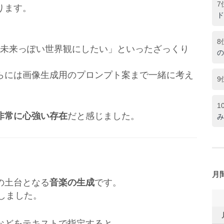
7
ります。
ド
8
近未来っぽい世界観にしたい」といったざっくり
の
らには画像生成用のプロンプト案まで一緒に考え
9
1
非常に心強い存在
だと感じました。
み
月
の土台となる
音楽の生成
です。
しました。
などをテキストで指定すると、