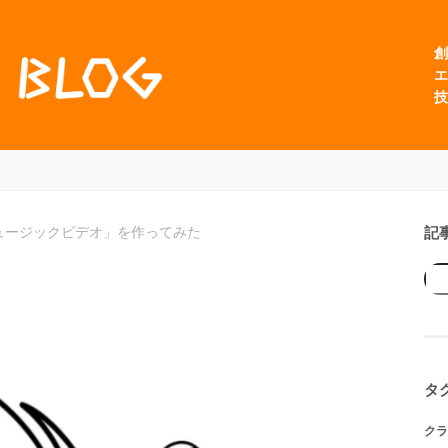
創
エ
技
記
ュージックビデオ」を作ってみた
タ
クラ