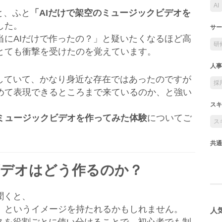
AI
と、ふと
「AIだけで架空のミュージックビデオを
した。
サー
当にAIだけで作ったの？」と疑いたくなるほど高
研
とても衝撃を受けたのを覚えています。
人事
用していて、かなり身近な存在ではあったのですが
採
めて表現できるところまで来ているのか、と強い
スキ
てミュージックビデオを作ってみた体験
についてご
ス
共通
ビデオはどう作るのか？
聞くと、
、というイメージを持たれるかもしれません。
人気