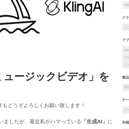
A
クラ
コ
アプ
Ja
フ
モ
ミュージックビデオ」を
製品
環
チー
年もどうぞよろしくお願い致します！
チ
迷いましたが、最近私がハマっている
「生成AI」
に
先端