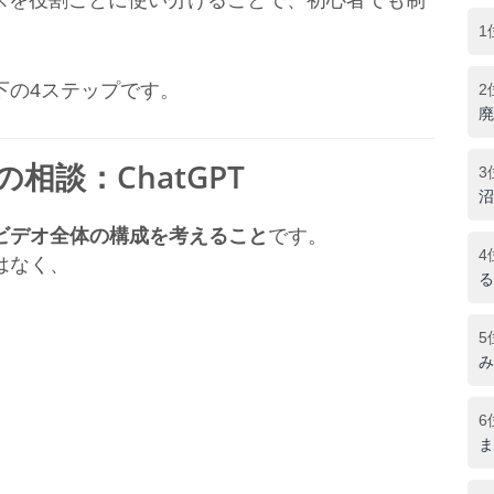
ビスを役割ごとに使い分けることで、初心者でも制
1
下の4ステップです。
2
廃
相談：ChatGPT
3
沼
ビデオ全体の構成を考えること
です。
4
はなく、
る
5
み
6
ま