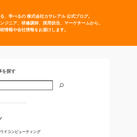
る、学べるの 株式会社カサレアル 公式ブログ。
ンジニア、研修講師、採用担当、マーケチームから、
術情報や会社情報をお届けします。
事を探す
グ
ウドコンピューティング