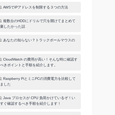
位
AWSでIPアドレスを制限する３つの方法
位
複数台のHDDにドリルで穴を開けてまとめて
棄したかった話
位
あなたの知らない？トラックボールマウスの
位
CloudWatch の費用が高い！そんな時に確認す
べきポイントと手順を紹介します。
位
Raspberry PiとミニPCの消費電力を比較して
ました
位
Java プロセスが CPU 負荷かけているぞ！い
すぐ確認するべき手順を紹介します！