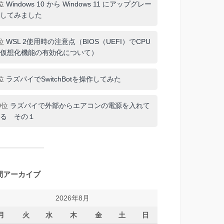
位
Windows 10 から Windows 11 にアップグレー
してみました
位
WSL 2使用時の注意点（BIOS（UEFI）でCPU
仮想化機能の有効化について）
位
ラズパイでSwitchBotを操作してみた
0位
ラズパイで外部からエアコンの電源を入れて
る その１
間アーカイブ
2026年8月
月
火
水
木
金
土
日