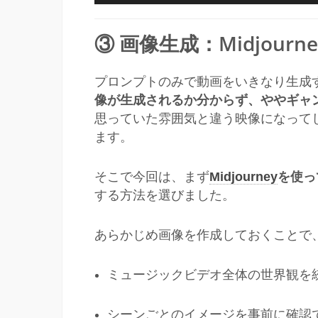
プ
レ
③ 画像生成：Midjourne
ー
ヤ
ー
プロンプトのみで動画をいきなり生成
像が生成されるか分からず、ややギャ
思っていた雰囲気と違う映像になって
ます。
そこで今回は、まず
Midjourney
を使っ
する方法を選びました。
あらかじめ画像を作成しておくことで
ミュージックビデオ全体の世界観を
シーンごとのイメージを事前に確認