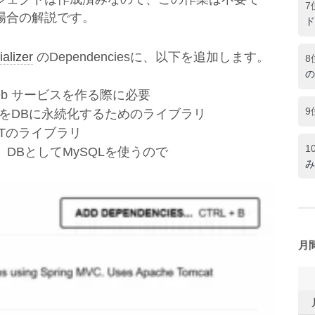
7
場合の解説です。
ド
ializer
のDependenciesに、以下を追加します。
8
の
T Web サービスを作る際に必要
9
てEntityをDBに永続化するためのライブラリ
a RESTのライブラリ
1
では、DBとしてMySQLを使うので
み
月