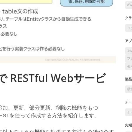
A
クラ
コ
アプ
Ja
フ
モ
T で RESTful Webサービ
製品
環
チー
、追加、更新、部分更新、削除の機能をもつ
チ
Data RESTを使って作成する方法を紹介します。
先端