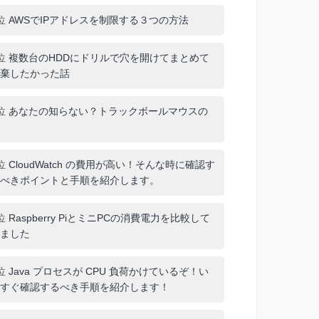
位
AWSでIPアドレスを制限する３つの方法
位
複数台のHDDにドリルで穴を開けてまとめて
棄したかった話
位
あなたの知らない？トラックボールマウスの
位
CloudWatch の費用が高い！そんな時に確認す
べきポイントと手順を紹介します。
位
Raspberry PiとミニPCの消費電力を比較して
ました
位
Java プロセスが CPU 負荷かけているぞ！い
すぐ確認するべき手順を紹介します！