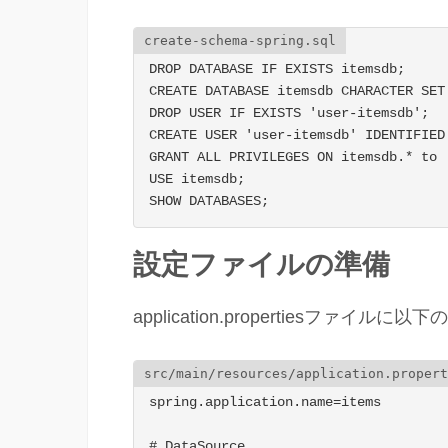
DROP DATABASE IF EXISTS itemsdb;

CREATE DATABASE itemsdb CHARACTER SET 
DROP USER IF EXISTS 'user-itemsdb';

CREATE USER 'user-itemsdb' IDENTIFIED 
GRANT ALL PRIVILEGES ON itemsdb.* to '
USE itemsdb;

SHOW DATABASES;
設定ファイルの準備
application.propertiesフ
spring.application.name=items

# DataSource
