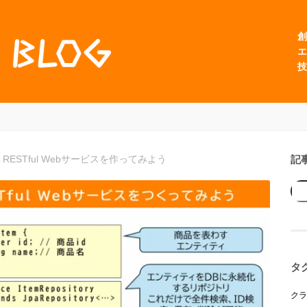
創
エ
技
記
ST で RESTful Webサービスを作ってみよう
タ
クラ