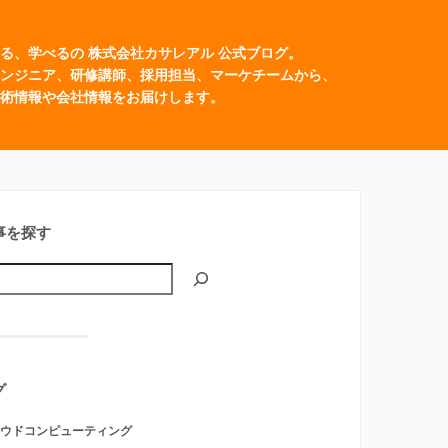
る、学べるの 株式会社カサレアル 公式ブログ。
ンジニア、研修講師、採用担当、マーケチームから、
術情報や会社情報をお届けします。
事を探す
グ
ウドコンピューティング