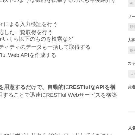
に以下のような機能を拡張する方法も今後紹介す
AI
サー
idationによる入力検証を行う
研
索に対応した一覧取得を行う
がいくら以下のものを検索など
人事
したエンティティのデータも一括して取得する
採
l Web APIを作成する
スキ
ス
用意するだけで、自動的にRESTfulなAPIを構
共通
ることで迅速にRESTful Webサービスを構築
人気