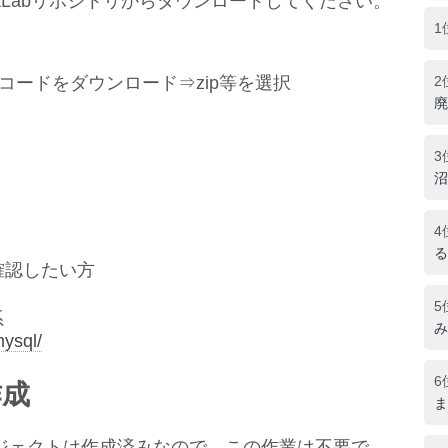
tLabリポジトリからダウンロードしてください。
1
スコードをダウンロード⇒zip等を選択
2
廃
3
沼
4
る
作確認したい方
5
系
み
ysql/
6
作成
ま
ジェクトは作成済みなので、この作業は不要で