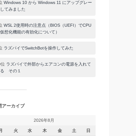
位
Windows 10 から Windows 11 にアップグレー
してみました
位
WSL 2使用時の注意点（BIOS（UEFI）でCPU
仮想化機能の有効化について）
位
ラズパイでSwitchBotを操作してみた
0位
ラズパイで外部からエアコンの電源を入れて
る その１
間アーカイブ
2026年8月
月
火
水
木
金
土
日