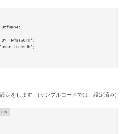
utf8mb4;

BY 'P@ssw0rd';

user-itemsdb';

ァイルに以下の設定をします。(サンプルコードでは、設定済み)