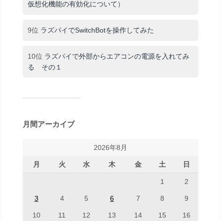
仮想化機能の有効化について）
9位
ラズパイでSwitchBotを操作してみた
10位
ラズパイで外部からエアコンの電源を入れてみ
る その１
月間アーカイブ
2026年8月
月
火
水
木
金
土
日
1
2
3
4
5
6
7
8
9
10
11
12
13
14
15
16