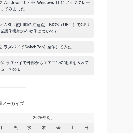
位
Windows 10 から Windows 11 にアップグレー
してみました
位
WSL 2使用時の注意点（BIOS（UEFI）でCPU
仮想化機能の有効化について）
位
ラズパイでSwitchBotを操作してみた
0位
ラズパイで外部からエアコンの電源を入れて
る その１
間アーカイブ
2026年8月
月
火
水
木
金
土
日