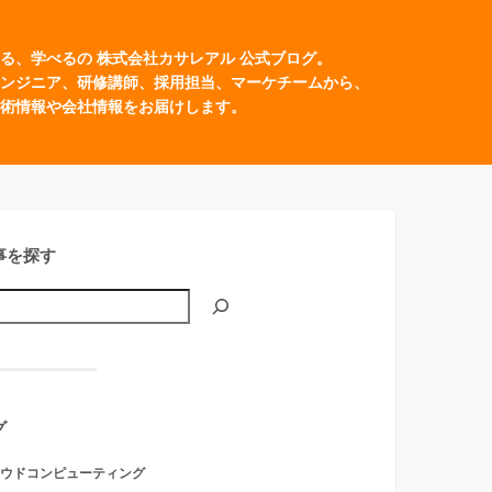
る、学べるの 株式会社カサレアル 公式ブログ。
ンジニア、研修講師、採用担当、マーケチームから、
術情報や会社情報をお届けします。
事を探す
グ
ウドコンピューティング