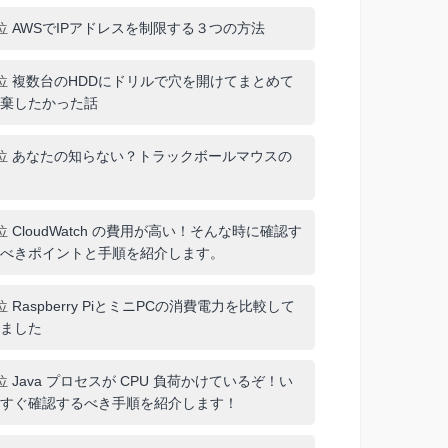
位
AWSでIPアドレスを制限する３つの方法
位
複数台のHDDにドリルで穴を開けてまとめて
棄したかった話
位
あなたの知らない？トラックボールマウスの
位
CloudWatch の費用が高い！そんな時に確認す
べきポイントと手順を紹介します。
位
Raspberry PiとミニPCの消費電力を比較して
ました
位
Java プロセスが CPU 負荷かけているぞ！い
すぐ確認するべき手順を紹介します！