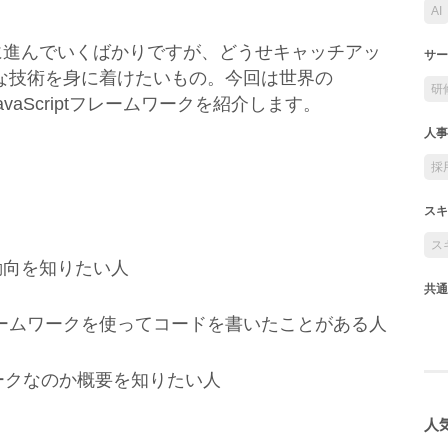
AI
日に日に進んでいくばかりですが、どうせキャッチアッ
サー
な技術を身に着けたいもの。今回は世界の
研
JavaScriptフレームワークを紹介します。
人事
採
スキ
ス
の動向を知りたい人
共通
riptフレームワークを使ってコードを書いたことがある人
ワークなのか概要を知りたい人
人気