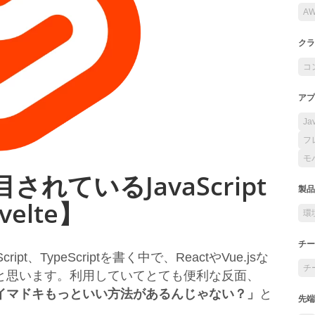
A
クラ
コ
アプ
Ja
フ
モ
されているJavaScript
製品
elte】
環
チー
t、TypeScriptを書く中で、ReactやVue.jsな
チ
と思います。利用していてとても便利な反面、
イマドキもっといい方法があるんじゃない？」
と
先端
。