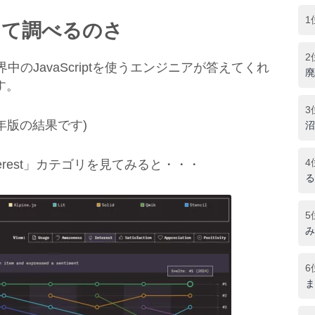
1
って調べるのさ
2
世界中のJavaScriptを使うエンジニアが答えてくれ
廃
す。
3
4年版の結果です)
沼
4
erest」カテゴリを見てみると・・・
る
5
み
6
ま