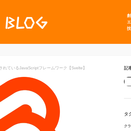
創
エ
技
記
ているJavaScriptフレームワーク【Svelte】
タ
クラ