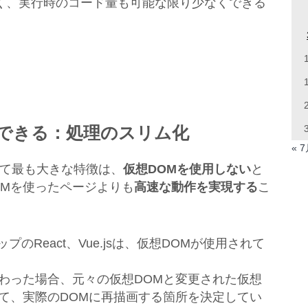
く、実行時のコード量も可能な限り少なくできる
の
できる：処理のスリム化
« 
ークとして最も大きな特徴は、
仮想DOMを使用しない
と
OMを使ったページよりも
高速な動作を実現する
こ
トップのReact、Vue.jsは、仮想DOMが使用されて
わった場合、元々の仮想DOMと変更された仮想
て、実際のDOMに再描画する箇所を決定してい