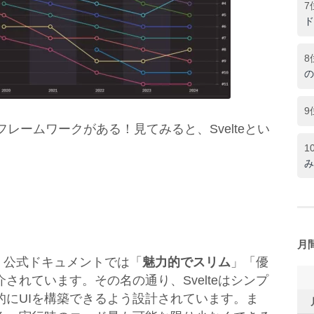
7
ド
8
の
9
レームワークがある！見てみると、Svelteとい
1
み
月
で、公式ドキュメントでは「
魅力的でスリム
」「優
介されています。
その名の通り、Svelteはシンプ
的にUIを構築できるよう設計されています。
ま