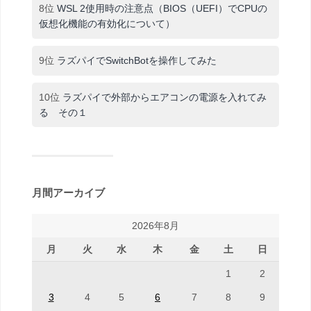
8位
WSL 2使用時の注意点（BIOS（UEFI）でCPUの
仮想化機能の有効化について）
9位
ラズパイでSwitchBotを操作してみた
10位
ラズパイで外部からエアコンの電源を入れてみ
る その１
月間アーカイブ
2026年8月
月
火
水
木
金
土
日
1
2
3
4
5
6
7
8
9