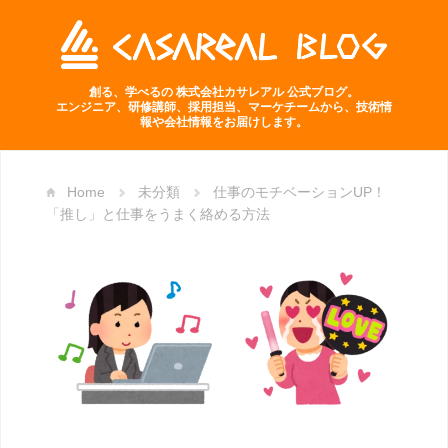
創る、学べるの 株式会社カサレアル 公式ブログ。
エンジニア、研修講師、採用担当、マーケチームから、技術情
報や会社情報をお届けします。
Home
未分類
仕事のモチベーションUP！
「推し」と仕事をうまく絡める方法