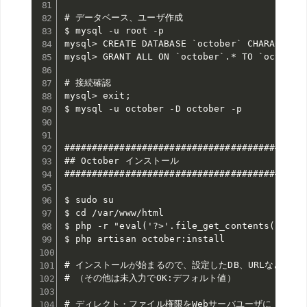
# データベース、ユーザ作成

$ mysql -u root -p

mysql> CREATE DATABASE `october` CHARACTER S
mysql> GRANT ALL ON `october`.* TO `october`
# 接続確認

mysql> exit;

$ mysql -u october -D october -p

############################################
## October インストール

############################################
$ sudo su

$ cd /var/www/html

$ php -r "eval('?>'.file_get_contents('https
$ php artisan october:install

# インストールが始まるので、設定したDB、URLなどを入力
# （その他は未入力でOK:デフォルト値）

# ディレクト・ファイル権限をWebサーバユーザに
