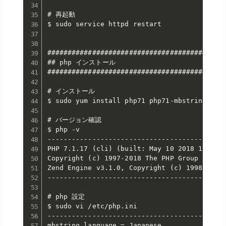
# 再起動

$ sudo service httpd restart

############################################
## php インストール

############################################
# インストール

$ sudo yum install php71 php71-mbstring php7
# バージョン確認

$ php -v

--------------------------------------------
PHP 7.1.17 (cli) (built: May 10 2018 17:38:0
Copyright (c) 1997-2018 The PHP Group

Zend Engine v3.1.0, Copyright (c) 1998-2018 
--------------------------------------------
# php 設定

$ sudo vi /etc/php.ini

--------------------------------------------
mbstring.language = Japanese
