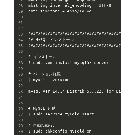
mbstring.internal_encoding = UTF-8

date.timezone = Asia/Tokyo

--------------------------------------------
############################################
## MySQL インストール

############################################
# インストール

$ sudo yum install mysql57-server

# バージョン確認

$ mysql --version

--------------------------------------------
mysql Ver 14.14 Distrib 5.7.22, for Linux (x
--------------------------------------------
# MySQL 起動

$ sudo service mysqld start

# 自動起動設定

$ sudo chkconfig mysqld on
