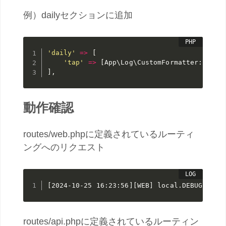
例）dailyセクションに追加
'daily'
=
>
[
'tap'
=
>
[
App\
Log
\
CustomFormatter
:
:
clas
]
,
動作確認
routes/web.phpに定義されているルーティ
ングへのリクエスト
[2024-10-25 16:23:56][WEB] local.DEBUG: 
routes/api.phpに定義されているルーティン