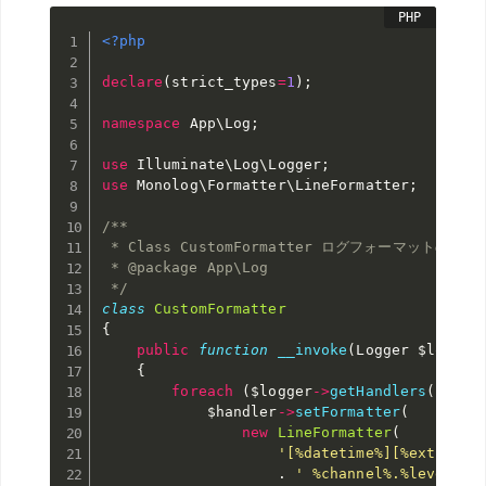
<?php
declare
(
strict_types
=
1
)
;
namespace
App
\
Log
;
use
Illuminate
\
Log
\
Logger
;
use
Monolog
\
Formatter
\
LineFormatter
;
/**

 * Class CustomFormatter ログフォーマットのカス
 * @package App\Log

 */
class
CustomFormatter
{
public
function
__invoke
(
Logger 
$logger
{
foreach
(
$logger
-
>
getHandlers
(
)
as
$handler
-
>
setFormatter
(
new
LineFormatter
(
'[%datetime%][%extra.ro
.
' %channel%.%level_na