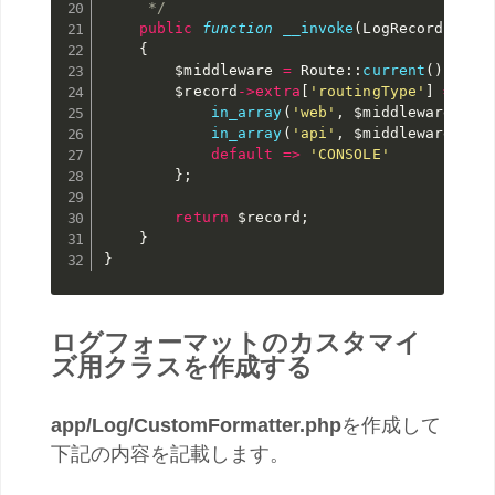
     */
public
function
__invoke
(
LogRecord 
$rec
{
$middleware
=
 Route
:
:
current
(
)
?
-
>
ga
$record
-
>
extra
[
'routingType'
]
=
 mat
in_array
(
'web'
,
$middleware
)
=
>
in_array
(
'api'
,
$middleware
)
=
>
default
=
>
'CONSOLE'
}
;
return
$record
;
}
}
ログフォーマットのカスタマイ
ズ用クラスを作成する
app/Log/CustomFormatter.php
を作成して
下記の内容を記載します。