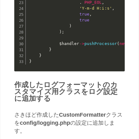
.
PHP_EOL
,
'Y-m-d H:i:s'
,
true
,
true
)
)
;
$handler
-
>
pushProcessor
(
new
Rou
}
}
}
作成したログフォーマットのカ
スタマイズ用クラスをログ設定
に追加する
さきほど作成した
CustomFormatter
クラス
を
config/logging.php
の設定に追加しま
す。