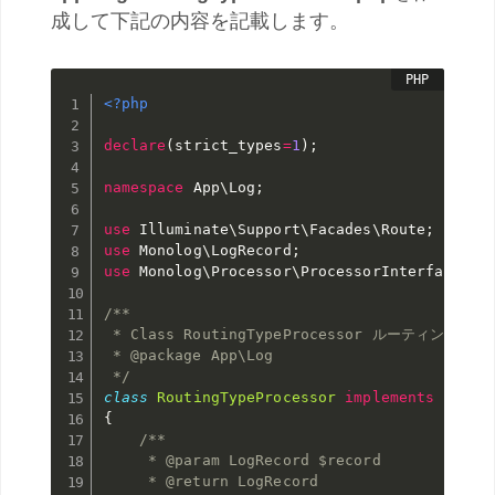
成して下記の内容を記載します。
<?php
declare
(
strict_types
=
1
)
;
namespace
App
\
Log
;
use
Illuminate
\
Support
\
Facades
\
Route
;
use
Monolog
\
LogRecord
;
use
Monolog
\
Processor
\
ProcessorInterface
;
/**

 * Class RoutingTypeProcessor ルーティング区分
 * @package App\Log

 */
class
RoutingTypeProcessor
implements
Proce
{
/**

     * @param LogRecord $record

     * @return LogRecord
