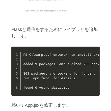
Flaskと通信をするためにライブラリを追加
します。
PS C:\sample\frontend> npm install axios

added 9 packages, and audited 283 packages i
103 packages are looking for funding

run `npm fund` for details

found 0 vulnerabilities
続いてApp.jsxを修正します。