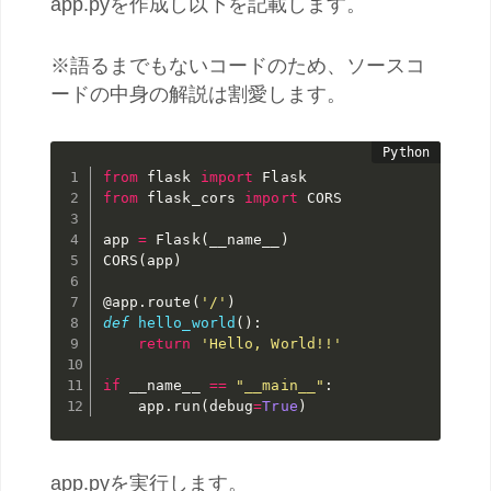
app.pyを作成し以下を記載します。
※語るまでもないコードのため、ソースコ
ードの中身の解説は割愛します。
from
 flask 
import
from
 flask_cors 
import
 CORS

app 
=
 Flask
(
__name__
)
CORS
(
app
)
@app
.
route
(
'/'
)
def
hello_world
(
)
:
return
'Hello, World!!'
if
 __name__ 
==
"__main__"
:
    app
.
run
(
debug
=
True
)
app.pyを実行します。