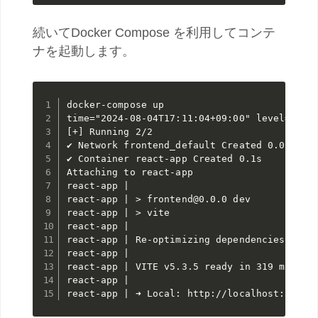
続いてDocker Compose を利用してコンテ
ナを起動します。
docker-compose up

time="2024-08-04T17:11:04+09:00" level=warn
[+] Running 2/2

✔ Network frontend_default Created 0.0s

✔ Container react-app Created 0.1s

Attaching to react-app

react-app |

react-app | > frontend@0.0.0 dev

react-app | > vite

react-app |

react-app | Re-optimizing dependencies becau
react-app |

react-app | VITE v5.3.5 ready in 319 ms

react-app |

react-app | ➜ Local: http://localhost:5173/