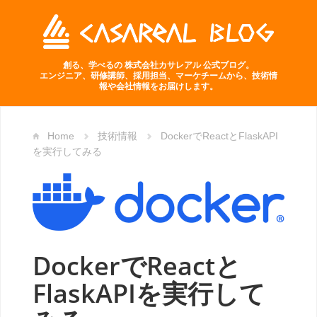
創る、学べるの 株式会社カサレアル 公式ブログ。
エンジニア、研修講師、採用担当、マーケチームから、技術情
報や会社情報をお届けします。
Home
技術情報
DockerでReactとFlaskAPI
を実行してみる
DockerでReactと
FlaskAPIを実行して