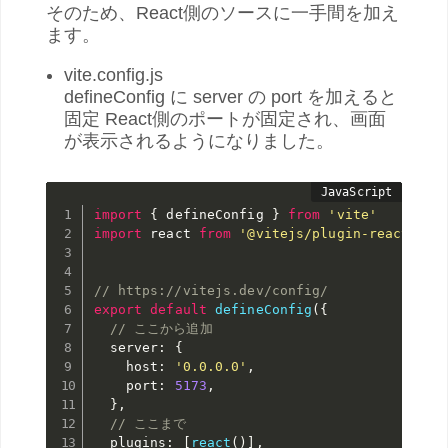
そのため、React側のソースに一手間を加え
ます。
vite.config.js
defineConfig に server の port を加えると
固定 React側のポートが固定され、画面
が表示されるようになりました。
import
{
 defineConfig 
}
from
'vite'
import
 react 
from
'@vitejs/plugin-react'
// https://vitejs.dev/config/
export
default
defineConfig
(
{
// ここから追加
  server
:
{
    host
:
'0.0.0.0'
,
    port
:
5173
,
}
,
// ここまで
  plugins
:
[
react
(
)
]
,