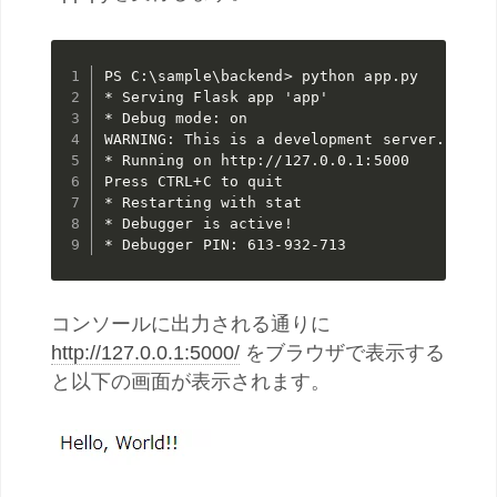
PS C:\sample\backend> python app.py

* Serving Flask app 'app'

* Debug mode: on

WARNING: This is a development server. Do no
* Running on http://127.0.0.1:5000

Press CTRL+C to quit

* Restarting with stat

* Debugger is active!

* Debugger PIN: 613-932-713
コンソールに出力される通りに
http://127.0.0.1:5000/
をブラウザで表示する
と以下の画面が表示されます。