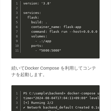
version: '3.8'

services:

  flask:

    build: .

    container_name: flask-app

    command: flask run --host=0.0.0.0

    volumes:

      - .:/app

    ports:

      - "5000:5000"
続いてDocker Compose を利用してコンテ
ナを起動します。
PS C:\sample\backend> docker-compose up

time="2024-08-04T17:04:11+09:00" level=warn
[+] Running 2/2

✔ Network backend_default Created 0.1s
