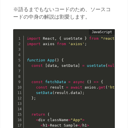
※語るまでもないコードのため、ソースコ
ードの中身の解説は割愛します。
import
 React
,
{
 useState 
}
from
"react"
;
import
 axios 
from
'axios'
;
function
App
(
)
{
const
[
data
,
 setData
]
=
useState
(
null
)
;
const
fetchData
=
async
(
)
=>
{
const
 result 
=
await
 axios
.
get
(
'http://
setData
(
result
.
data
)
;
}
;
return
(
<
div className
=
"App"
>
<
h1
>
React Sample
<
/
h1
>