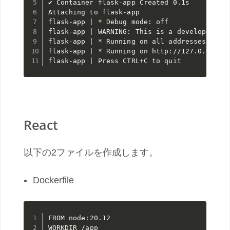
✔ Container flask-app Created 0.1s

Attaching to flask-app

flask-app | * Debug mode: off

flask-app | WARNING: This is a development s
flask-app | * Running on all addresses (0.0.
flask-app | * Running on http://127.0.0.1:50
flask-app | Press CTRL+C to quit
React
以下の2ファイルを作成します。
Dockerfile
FROM node:20.12

WORKDIR /app
