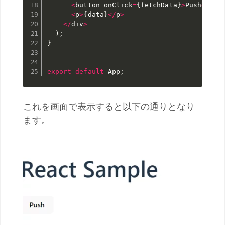
<
button onClick
=
{
fetchData
}
>
Push
<
/
but
<
p
>
{
data
}
<
/
p
>
<
/
div
>
)
;
}
export
default
 App
;
これを画面で表示すると以下の通りとなり
ます。