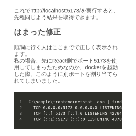
これで
http://localhost:5173/
を実行すると、
先程同じよう結果を取得できます。
はまった修正
順調に行く人はここまでで正しく表示され
ます。
私の場合、先にReact側でポート5173を使
用してしまったためなのか、dockerを起動
した際、このように別ポートを割り当てら
れてしまいました。
C:\sample\frontend>netstat -ano | findstr 51
  TCP 0.0.0.0:5173 0.0.0.0:0 LISTENING 42764
  TCP [::]:5173 [::]:0 LISTENING 42764

  TCP [::1]:5173 [::]:0 LISTENING 43788