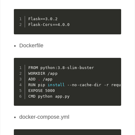
Flask==3.0.2

Flask-Cors==4.0.0
Dockerfile
FROM python:3.8-slim-buster

WORKDIR /app

ADD 
.
 /app

RUN pip 
install
 --no-cache-dir -r requiremen
EXPOSE 5000

CMD python app.py
docker-compose.yml