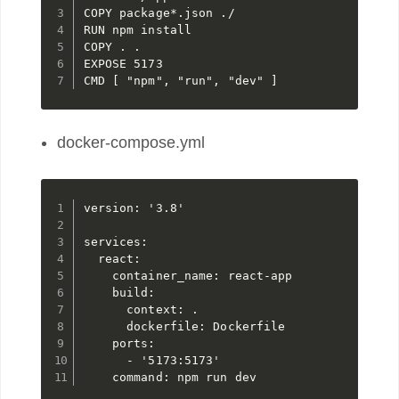
COPY package*.json ./

RUN npm install

COPY . .

EXPOSE 5173

CMD [ "npm", "run", "dev" ]
docker-compose.yml
version: '3.8'

services:

  react:

    container_name: react-app

    build:

      context: .

      dockerfile: Dockerfile

    ports:

      - '5173:5173'

    command: npm run dev