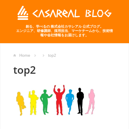
創る、学べるの 株式会社カサレアル 公式ブログ。
エンジニア、研修講師、採用担当、マーケチームから、技術情
報や会社情報をお届けします。
Home
top2
top2