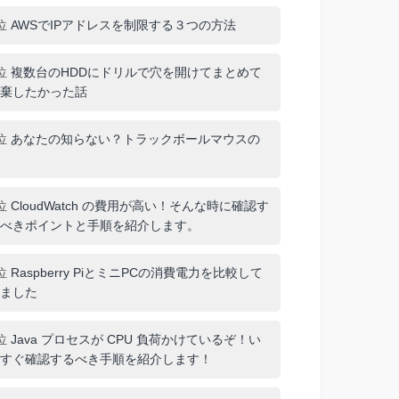
位
AWSでIPアドレスを制限する３つの方法
位
複数台のHDDにドリルで穴を開けてまとめて
棄したかった話
位
あなたの知らない？トラックボールマウスの
位
CloudWatch の費用が高い！そんな時に確認す
べきポイントと手順を紹介します。
位
Raspberry PiとミニPCの消費電力を比較して
ました
位
Java プロセスが CPU 負荷かけているぞ！い
すぐ確認するべき手順を紹介します！