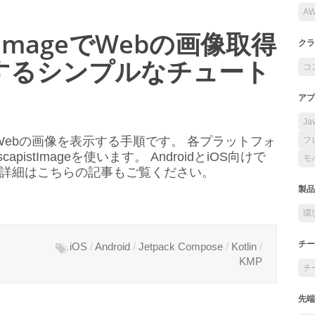
A
istImageでWebの画像取得
クラ
するシンプルなチュート
コ
アプ
Ja
orm）で、Webの画像を表示する手順です。 各プラットフォ
フ
istImageを使います。 AndroidとiOS向けで
モ
の詳細はこちらの記事もご覧ください。
製品
環
チー
iOS
/
Android
/
Jetpack Compose
/
Kotlin
/
KMP
チ
先端