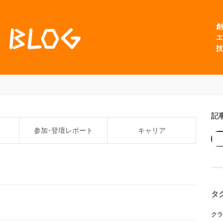
創
エ
技
記
参加･登壇レポート
キャリア
タ
クラ