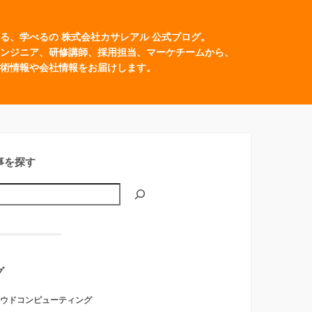
る、学べるの 株式会社カサレアル 公式ブログ。
ンジニア、研修講師、採用担当、マーケチームから、
術情報や会社情報をお届けします。
事を探す
グ
ウドコンピューティング