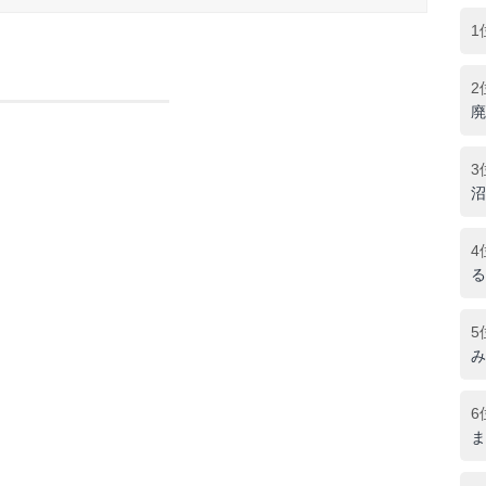
1
2
廃
3
沼
4
る
5
み
6
ま