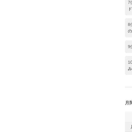
7
ド
8
の
9
1
み
月