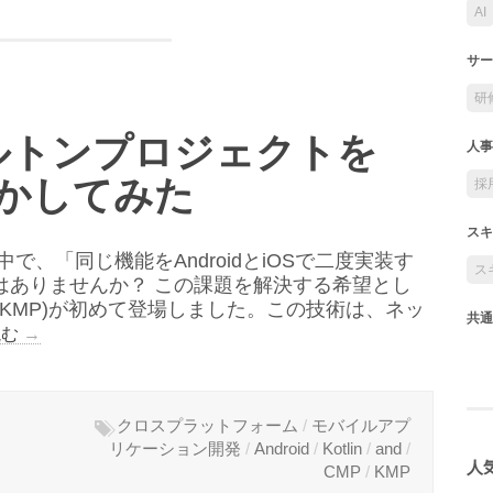
AI
サー
研
ケルトンプロジェクトを
人事
で動かしてみた
採
スキ
、「同じ機能をAndroidとiOSで二度実装す
ス
はありませんか？ この課題を解決する希望とし
atform (KMP)が初めて登場しました。この技術は、ネッ
共通
読む
→
クロスプラットフォーム
/
モバイルアプ
リケーション開発
/
Android
/
Kotlin
/
and
/
人気
CMP
/
KMP