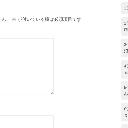
1
ん。 ※ が付いている欄は必須項目です
2
廃
3
沼
4
る
5
み
6
ま