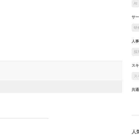
AI
サー
研
人事
採
スキ
ス
共通
人気