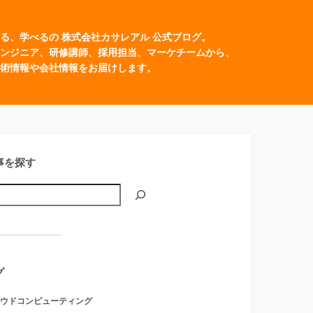
る、学べるの 株式会社カサレアル 公式ブログ。
ンジニア、研修講師、採用担当、マーケチームから、
術情報や会社情報をお届けします。
事を探す
グ
ウドコンピューティング