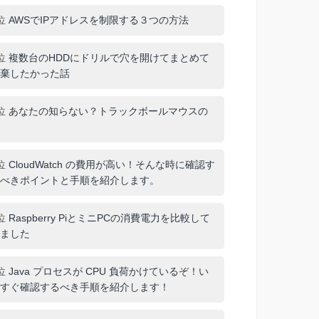
位
AWSでIPアドレスを制限する３つの方法
位
複数台のHDDにドリルで穴を開けてまとめて
棄したかった話
位
あなたの知らない？トラックボールマウスの
位
CloudWatch の費用が高い！そんな時に確認す
べきポイントと手順を紹介します。
位
Raspberry PiとミニPCの消費電力を比較して
ました
位
Java プロセスが CPU 負荷かけているぞ！い
すぐ確認するべき手順を紹介します！