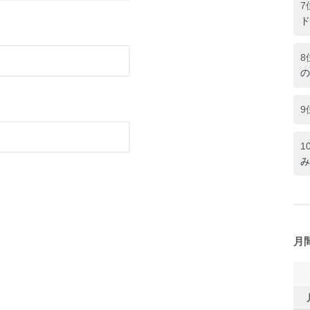
7
ド
8
の
9
1
み
月