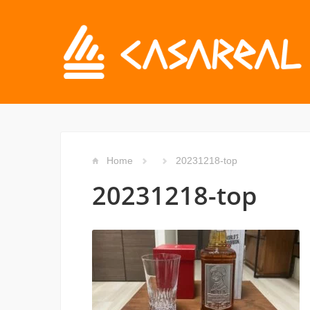
Home
20231218-top
20231218-top