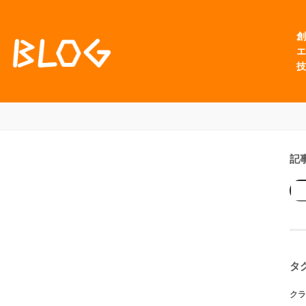
創
エ
技
記
タ
クラ