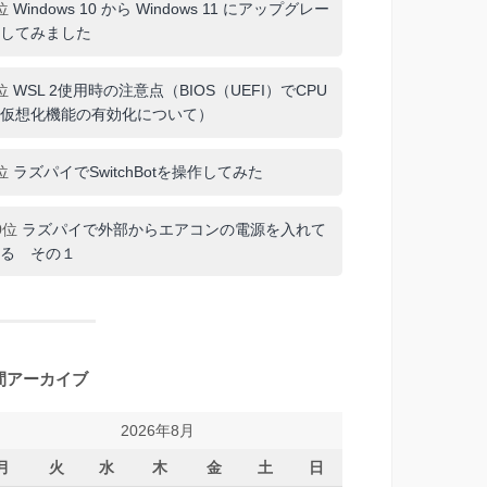
位
Windows 10 から Windows 11 にアップグレー
してみました
位
WSL 2使用時の注意点（BIOS（UEFI）でCPU
仮想化機能の有効化について）
位
ラズパイでSwitchBotを操作してみた
0位
ラズパイで外部からエアコンの電源を入れて
る その１
間アーカイブ
2026年8月
月
火
水
木
金
土
日