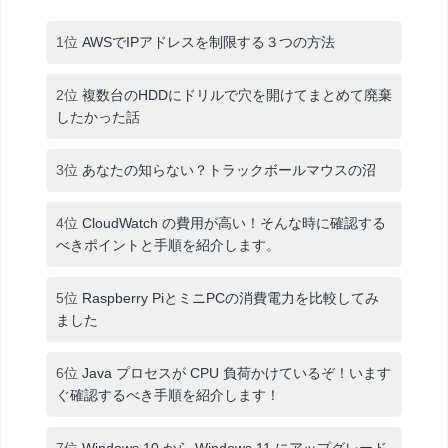
1位
AWSでIPアドレスを制限する３つの方法
2位
複数台のHDDにドリルで穴を開けてまとめて廃棄
したかった話
3位
あなたの知らない？トラックボールマウスの沼
4位
CloudWatch の費用が高い！そんな時に確認する
べきポイントと手順を紹介します。
5位
Raspberry PiとミニPCの消費電力を比較してみ
ました
6位
Java プロセスが CPU 負荷かけているぞ！います
ぐ確認するべき手順を紹介します！
7位
Windows 10 から Windows 11 にアップグレード