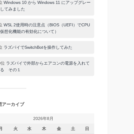
位
Windows 10 から Windows 11 にアップグレー
してみました
位
WSL 2使用時の注意点（BIOS（UEFI）でCPU
仮想化機能の有効化について）
位
ラズパイでSwitchBotを操作してみた
0位
ラズパイで外部からエアコンの電源を入れて
る その１
間アーカイブ
2026年8月
月
火
水
木
金
土
日