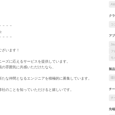
A
クラ
コ
－－－－
ら
アプ
－－－－
Ja
ございます！
フ
モ
ニーズに応えるサービスを提供しています。
員の雰囲気に共感いただけたなら、
製品
環
新たな仲間となるエンジニアを積極的に募集しています。
チー
弊社のことを知っていただけると嬉しいです。
チ
先端