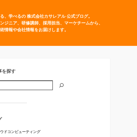
る、学べるの 株式会社カサレアル 公式ブログ。
ンジニア、研修講師、採用担当、マーケチームから、
術情報や会社情報をお届けします。
事を探す
グ
ウドコンピューティング