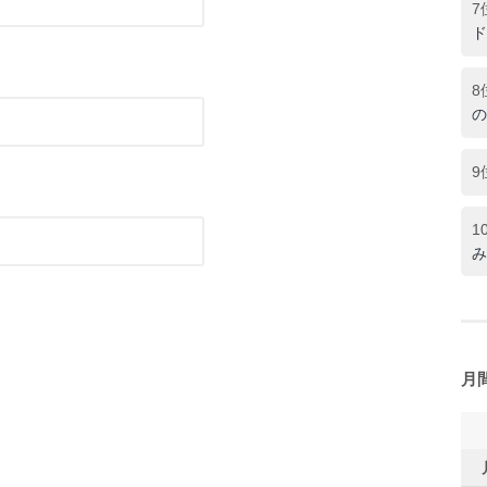
7
ド
8
の
9
1
み
月