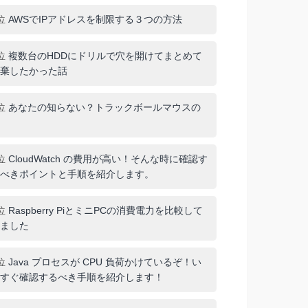
位
AWSでIPアドレスを制限する３つの方法
位
複数台のHDDにドリルで穴を開けてまとめて
棄したかった話
位
あなたの知らない？トラックボールマウスの
位
CloudWatch の費用が高い！そんな時に確認す
べきポイントと手順を紹介します。
位
Raspberry PiとミニPCの消費電力を比較して
ました
位
Java プロセスが CPU 負荷かけているぞ！い
すぐ確認するべき手順を紹介します！