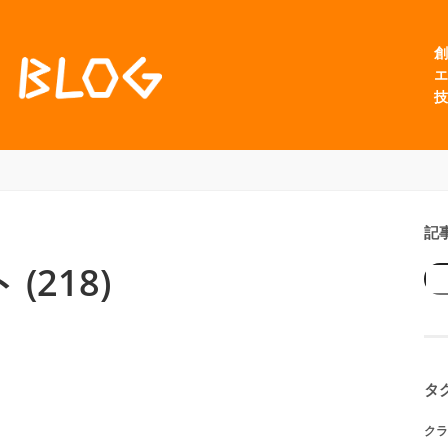
創
エ
技
記
218)
タ
クラ