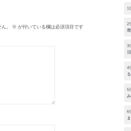
1
2
ん。 ※ が付いている欄は必須項目です
廃
3
沼
4
る
5
み
6
ま