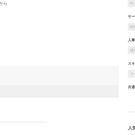
から
AI
サー
研
人事
採
スキ
ス
共通
人気