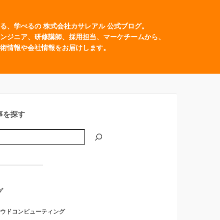
る、学べるの 株式会社カサレアル 公式ブログ。
ンジニア、研修講師、採用担当、マーケチームから、
術情報や会社情報をお届けします。
事を探す
グ
ウドコンピューティング