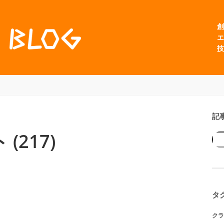
創
エ
技
記
217)
タ
クラ