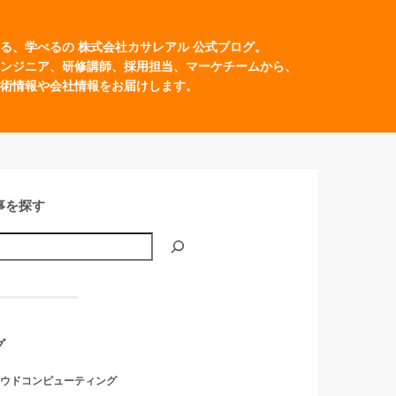
る、学べるの 株式会社カサレアル 公式ブログ。
ンジニア、研修講師、採用担当、マーケチームから、
術情報や会社情報をお届けします。
事を探す
グ
ウドコンピューティング