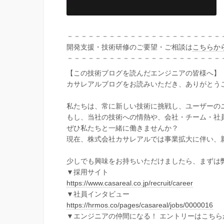
－－－－－－－－－－－－－－－－－－－－－－
開発支援・技術研修のご要望・ご相談は
こちらか
－－－－－－－－－－－－－－－－－－－－－－
【この技術ブログを読んだエンジニアの皆様へ】
カサレアルブログをお読みいただき、ありがとう
私たちは、常に新しい技術に挑戦し、ユーザーの
もし、当社の技術への情熱や、会社・チーム・社
ぜひ私たちと一緒に働きませんか？
現在、株式会社カサレアルでは事業拡大に伴い、
少しでも興味をお持ちいただけましたら、まずは
▼採用サイト
https://www.casareal.co.jp/recruit/career
▼社員インタビュー
https://hrmos.co/pages/casareal/jobs/0000016
▼エンジニアの仲間になる！ エントリーはこちら