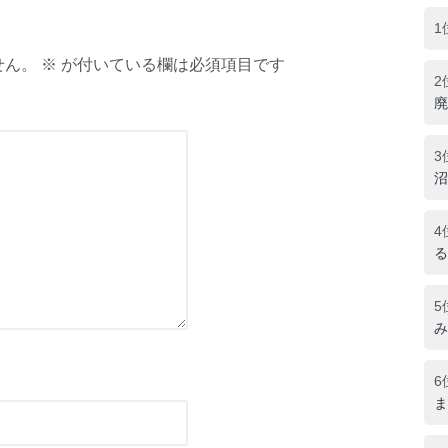
1
ん。 ※ が付いている欄は必須項目です
2
廃
3
沼
4
る
5
み
6
ま