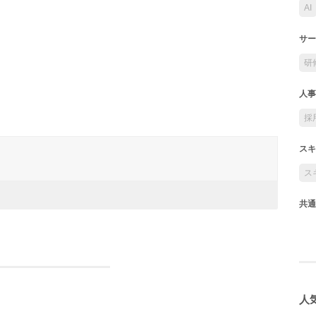
AI
サー
研
人事
採
スキ
ス
共通
人気