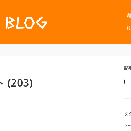
創
エ
技
記
203)
タ
クラ