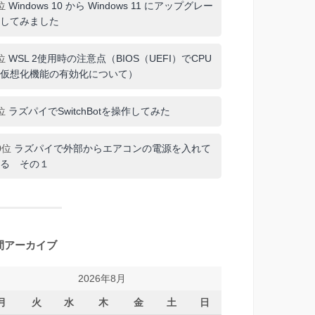
位
Windows 10 から Windows 11 にアップグレー
してみました
位
WSL 2使用時の注意点（BIOS（UEFI）でCPU
仮想化機能の有効化について）
位
ラズパイでSwitchBotを操作してみた
0位
ラズパイで外部からエアコンの電源を入れて
る その１
間アーカイブ
2026年8月
月
火
水
木
金
土
日