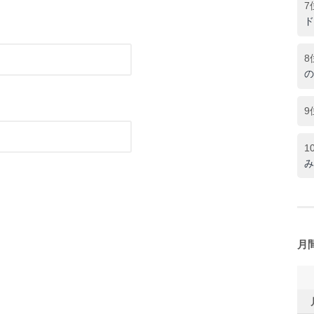
7
ド
8
の
9
1
み
月