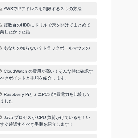
位
AWSでIPアドレスを制限する３つの方法
位
複数台のHDDにドリルで穴を開けてまとめて
棄したかった話
位
あなたの知らない？トラックボールマウスの
位
CloudWatch の費用が高い！そんな時に確認す
べきポイントと手順を紹介します。
位
Raspberry PiとミニPCの消費電力を比較して
ました
位
Java プロセスが CPU 負荷かけているぞ！い
すぐ確認するべき手順を紹介します！