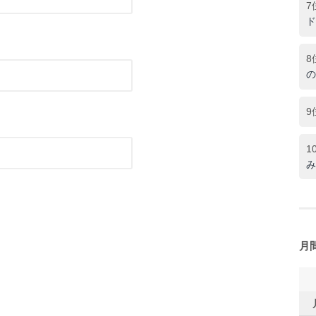
7
ド
8
の
9
1
み
月