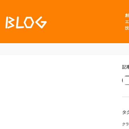
創
エ
技
記
タ
クラ