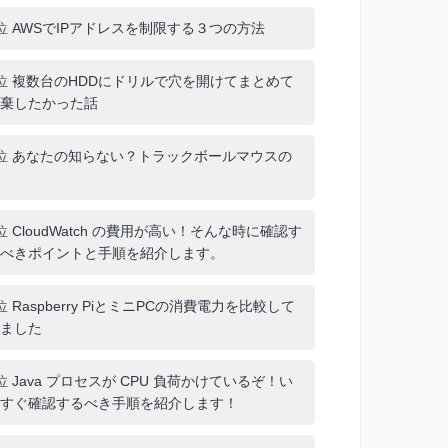
位
AWSでIPアドレスを制限する３つの方法
位
複数台のHDDにドリルで穴を開けてまとめて
棄したかった話
位
あなたの知らない？トラックボールマウスの
位
CloudWatch の費用が高い！そんな時に確認す
べきポイントと手順を紹介します。
位
Raspberry PiとミニPCの消費電力を比較して
ました
位
Java プロセスが CPU 負荷かけているぞ！い
すぐ確認するべき手順を紹介します！