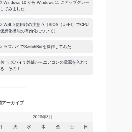
位
Windows 10 から Windows 11 にアップグレー
してみました
位
WSL 2使用時の注意点（BIOS（UEFI）でCPU
仮想化機能の有効化について）
位
ラズパイでSwitchBotを操作してみた
0位
ラズパイで外部からエアコンの電源を入れて
る その１
間アーカイブ
2026年8月
月
火
水
木
金
土
日