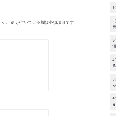
1
2
ん。 ※ が付いている欄は必須項目です
廃
3
沼
4
る
5
み
6
ま