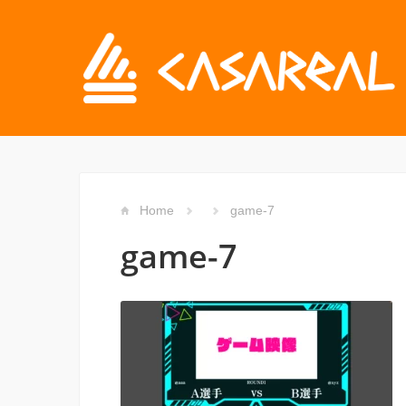
Home
game-7
game-7