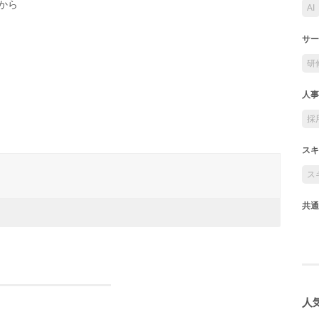
から
AI
サー
研
人事
採
スキ
ス
共通
人気