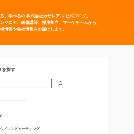
る、学べるの 株式会社カサレアル 公式ブログ。
ンジニア、研修講師、採用担当、マーケチームから、
術情報や会社情報をお届けします。
事を探す
グ
ウドコンピューティング