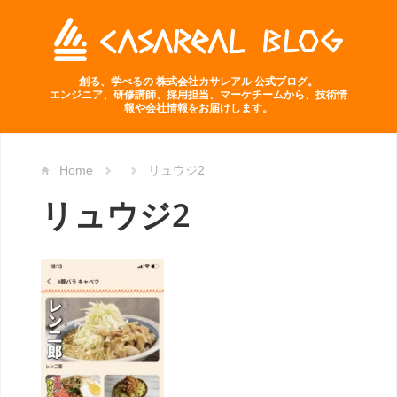
創る、学べるの 株式会社カサレアル 公式ブログ。
エンジニア、研修講師、採用担当、マーケチームから、技術情
報や会社情報をお届けします。
Home
リュウジ2
リュウジ2