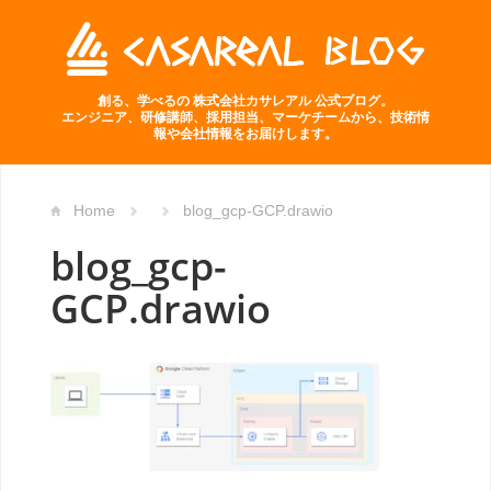
創る、学べるの 株式会社カサレアル 公式ブログ。
エンジニア、研修講師、採用担当、マーケチームから、技術情
報や会社情報をお届けします。
Home
blog_gcp-GCP.drawio
blog_gcp-
GCP.drawio